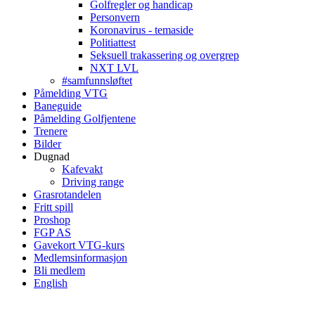
Golfregler og handicap
Personvern
Koronavirus - temaside
Politiattest
Seksuell trakassering og overgrep
NXT LVL
#samfunnsløftet
Påmelding VTG
Baneguide
Påmelding Golfjentene
Trenere
Bilder
Dugnad
Kafevakt
Driving range
Grasrotandelen
Fritt spill
Proshop
FGP AS
Gavekort VTG-kurs
Medlemsinformasjon
Bli medlem
English