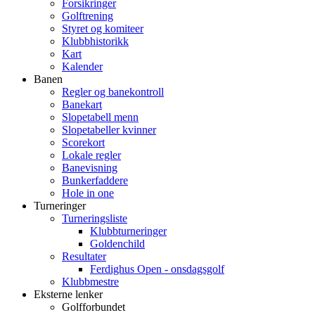
Forsikringer
Golftrening
Styret og komiteer
Klubbhistorikk
Kart
Kalender
Banen
Regler og banekontroll
Banekart
Slopetabell menn
Slopetabeller kvinner
Scorekort
Lokale regler
Banevisning
Bunkerfaddere
Hole in one
Turneringer
Turneringsliste
Klubbturneringer
Goldenchild
Resultater
Ferdighus Open - onsdagsgolf
Klubbmestre
Eksterne lenker
Golfforbundet