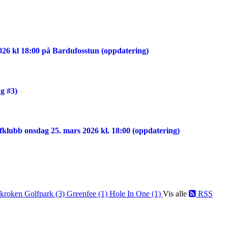
026 kl 18:00 på Bardufosstun (oppdatering)
g #3)
lfklubb onsdag 25. mars 2026 kl. 18:00 (oppdatering)
kroken Golfpark (3)
Greenfee (1)
Hole In One (1)
Vis alle
RSS