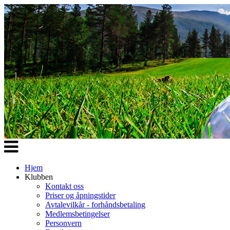
Veksle
navigasjon
Hjem
Klubben
Kontakt oss
Priser og åpningstider
Avtalevilkår - forhåndsbetaling
Medlemsbetingelser
Personvern