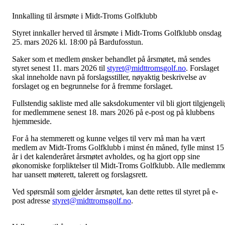
Innkalling til årsmøte i Midt-Troms Golfklubb
Styret innkaller herved til årsmøte i Midt-Troms Golfklubb onsdag
25. mars 2026 kl. 18:00 på Bardufosstun.
Saker som et medlem ønsker behandlet på årsmøtet, må sendes
styret senest 11. mars 2026 til
styret@midttromsgolf.no
. Forslaget
skal inneholde navn på forslagsstiller, nøyaktig beskrivelse av
forslaget og en begrunnelse for å fremme forslaget.
Fullstendig sakliste med alle saksdokumenter vil bli gjort tilgjengeli
for medlemmene senest 18. mars 2026 på e-post og på klubbens
hjemmeside.
For å ha stemmerett og kunne velges til verv må man ha vært
medlem av Midt-Troms Golfklubb i minst én måned, fylle minst 15
år i det kalenderåret årsmøtet avholdes, og ha gjort opp sine
økonomiske forpliktelser til Midt-Troms Golfklubb. Alle medlemm
har uansett møterett, talerett og forslagsrett.
Ved spørsmål som gjelder årsmøtet, kan dette rettes til styret på e-
post adresse
styret@midttromsgolf.no
.