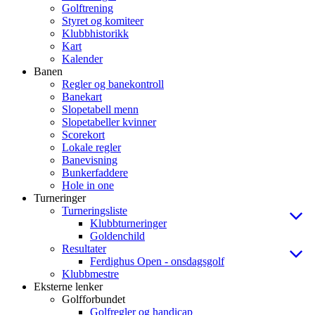
Golftrening
Styret og komiteer
Klubbhistorikk
Kart
Kalender
Banen
Regler og banekontroll
Banekart
Slopetabell menn
Slopetabeller kvinner
Scorekort
Lokale regler
Banevisning
Bunkerfaddere
Hole in one
Turneringer
Turneringsliste
Klubbturneringer
Goldenchild
Resultater
Ferdighus Open - onsdagsgolf
Klubbmestre
Eksterne lenker
Golfforbundet
Golfregler og handicap