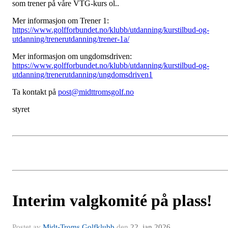
som trener på våre VTG-kurs ol..
Mer informasjon om Trener 1:
https://www.golfforbundet.no/klubb/utdanning/kurstilbud-og-
utdanning/trenerutdanning/trener-1a/
Mer informasjon om ungdomsdriven:
https://www.golfforbundet.no/klubb/utdanning/kurstilbud-og-
utdanning/trenerutdanning/ungdomsdriven1
Ta kontakt på
post@midttromsgolf.no
styret
Interim valgkomité på plass!
Postet av
Midt-Troms Golfklubb
den
22. jan 2026