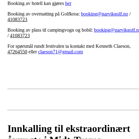
Booking av hotell kan gjøres
her
Booking av overnatting på Golfkroa:
booking@narvikgolf.no
/
41083723
Booking av plass til campingvogn og bobil:
booking@narvikgolf.n
/
41083723
For spørsmål rundt festivalen ta kontakt med Kenneth Claeson,
47264550
eller
claeson71@gmail.com
Innkalling til ekstraordinært