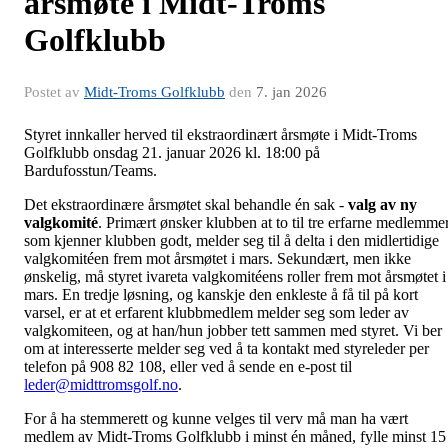
årsmøte i Midt-Troms
Golfklubb
Postet av
Midt-Troms Golfklubb
den
7. jan 2026
Styret innkaller herved til ekstraordinært årsmøte i Midt-Troms
Golfklubb onsdag 21. januar 2026 kl. 18:00 på
Bardufosstun/Teams.
Det ekstraordinære årsmøtet skal behandle én sak -
valg av ny
valgkomité
. Primært ønsker klubben at to til tre erfarne medlemmer
som kjenner klubben godt, melder seg til å delta i den midlertidige
valgkomitéen frem mot årsmøtet i mars. Sekundært, men ikke
ønskelig, må styret ivareta valgkomitéens roller frem mot årsmøtet i
mars. En tredje løsning, og kanskje den enkleste å få til på kort
varsel, er at et erfarent klubbmedlem melder seg som leder av
valgkomiteen, og at han/hun jobber tett sammen med styret. Vi ber
om at interesserte melder seg ved å ta kontakt med styreleder per
telefon på 908 82 108, eller ved å sende en e-post til
leder@midttromsgolf.no
.
For å ha stemmerett og kunne velges til verv må man ha vært
medlem av Midt-Troms Golfklubb i minst én måned, fylle minst 15