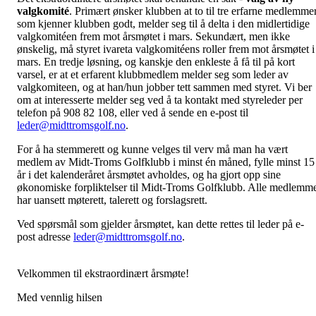
valgkomité
. Primært ønsker klubben at to til tre erfarne medlemmer
som kjenner klubben godt, melder seg til å delta i den midlertidige
valgkomitéen frem mot årsmøtet i mars. Sekundært, men ikke
ønskelig, må styret ivareta valgkomitéens roller frem mot årsmøtet i
mars. En tredje løsning, og kanskje den enkleste å få til på kort
varsel, er at et erfarent klubbmedlem melder seg som leder av
valgkomiteen, og at han/hun jobber tett sammen med styret. Vi ber
om at interesserte melder seg ved å ta kontakt med styreleder per
telefon på 908 82 108, eller ved å sende en e-post til
leder@midttromsgolf.no
.
For å ha stemmerett og kunne velges til verv må man ha vært
medlem av Midt-Troms Golfklubb i minst én måned, fylle minst 15
år i det kalenderåret årsmøtet avholdes, og ha gjort opp sine
økonomiske forpliktelser til Midt-Troms Golfklubb. Alle medlemm
har uansett møterett, talerett og forslagsrett.
Ved spørsmål som gjelder årsmøtet, kan dette rettes til leder på e-
post adresse
leder@midttromsgolf.no
.
Velkommen til ekstraordinært årsmøte!
Med vennlig hilsen