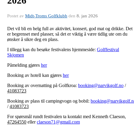
2026
Postet av
Midt-Troms Golfklubb
den
8. jan 2026
Det vil bli en helg full av aktivitet, konsert, god mat og drikke. Det
er begrenset med plasser, så det er viktig å være tidlig ute om du
ønsker å sikre deg en plass.
I tillegg kan du besøke festivalens hjemmeside:
Golffestival
Skjomen
Påmelding gjøres
her
Booking av hotell kan gjøres
her
Booking av overnatting på Golfkroa:
booking@narvikgolf.no
/
41083723
Booking av plass til campingvogn og bobil:
booking@narvikgolf.n
/
41083723
For spørsmål rundt festivalen ta kontakt med Kenneth Claeson,
47264550
eller
claeson71@gmail.com