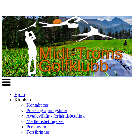
Veksle
navigasjon
Hjem
Klubben
Kontakt oss
Priser og åpningstider
Avtalevilkår - forhåndsbetaling
Medlemsbetingelser
Personvern
Forsikringer