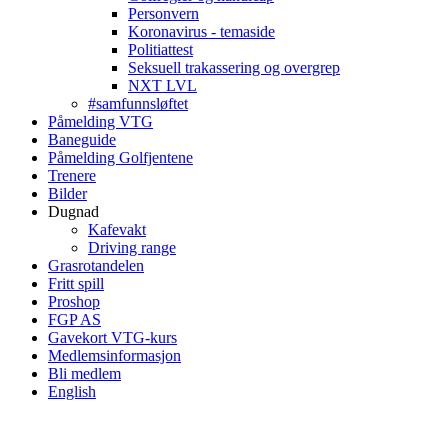
Personvern
Koronavirus - temaside
Politiattest
Seksuell trakassering og overgrep
NXT LVL
#samfunnsløftet
Påmelding VTG
Baneguide
Påmelding Golfjentene
Trenere
Bilder
Dugnad
Kafevakt
Driving range
Grasrotandelen
Fritt spill
Proshop
FGP AS
Gavekort VTG-kurs
Medlemsinformasjon
Bli medlem
English