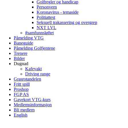
Golfregler og handicap
Personvern
Koronavirus - temaside
Politiattest
Seksuell trakassering og overgrep
NXT LVL
#samfunnsløftet
Påmelding VTG
Baneguide
Påmelding Golfjentene
Trenere
Bilder
Dugnad
Kafevakt
Driving range
Grasrotandelen
Fritt spill
Proshop
FGP AS
Gavekort VTG-kurs
Medlemsinformasjon
Bli medlem
English