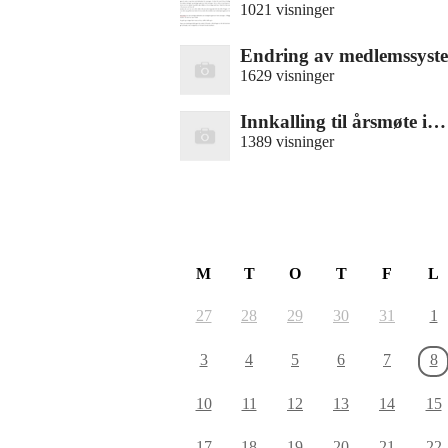
1021 visninger
Endring av medlemssys
1629 visninger
Innkalling til årsmøte i…
1389 visninger
August 2026
M
T
O
T
F
L
27
28
29
30
31
1
3
4
5
6
7
8
10
11
12
13
14
15
17
18
19
20
21
22