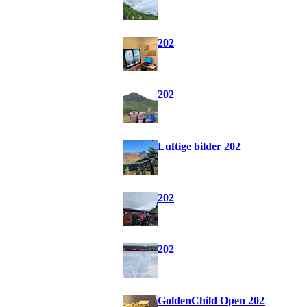
202
202
Luftige bilder 202
202
202
GoldenChild Open 202