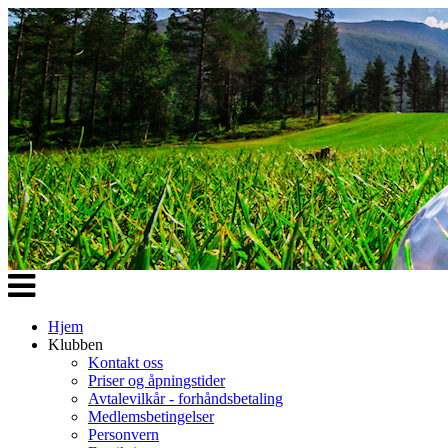
Veksle
navigasjon
Hjem
Klubben
Kontakt oss
Priser og åpningstider
Avtalevilkår - forhåndsbetaling
Medlemsbetingelser
Personvern