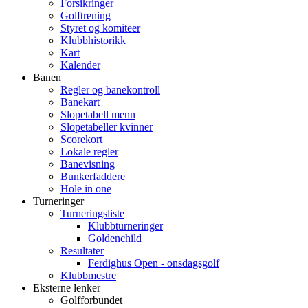
Forsikringer
Golftrening
Styret og komiteer
Klubbhistorikk
Kart
Kalender
Banen
Regler og banekontroll
Banekart
Slopetabell menn
Slopetabeller kvinner
Scorekort
Lokale regler
Banevisning
Bunkerfaddere
Hole in one
Turneringer
Turneringsliste
Klubbturneringer
Goldenchild
Resultater
Ferdighus Open - onsdagsgolf
Klubbmestre
Eksterne lenker
Golfforbundet