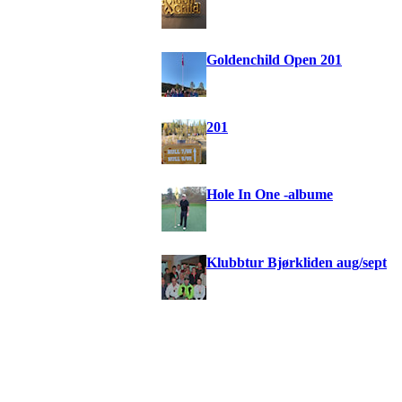
Goldenchild Open 201
201
Hole In One -albume
Klubbtur Bjørkliden aug/sept