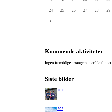
24
25
26
27
28
29
31
Kommende aktiviteter
Ingen fremtidige arrangementer ble funnet
Siste bilder
202
202