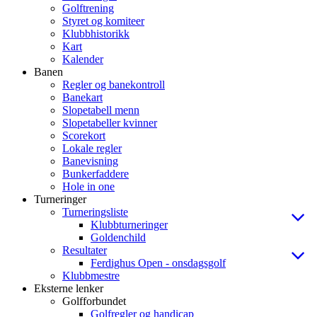
Golftrening
Styret og komiteer
Klubbhistorikk
Kart
Kalender
Banen
Regler og banekontroll
Banekart
Slopetabell menn
Slopetabeller kvinner
Scorekort
Lokale regler
Banevisning
Bunkerfaddere
Hole in one
Turneringer
Turneringsliste
Klubbturneringer
Goldenchild
Resultater
Ferdighus Open - onsdagsgolf
Klubbmestre
Eksterne lenker
Golfforbundet
Golfregler og handicap