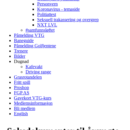
Personvern
Koronavirus - temaside
Politiattest
Seksuell trakassering og overgrep
NXT LVL
#samfunnsløftet
Påmelding VTG
Baneguide
Påmelding Golfjentene
Trenere
Bilder
Dugnad
Kafevakt
Driving range
Grasrotandelen
Fritt spill
Proshop
FGP AS
Gavekort VTG-kurs
Medlemsinformasjon
Bli medlem
English