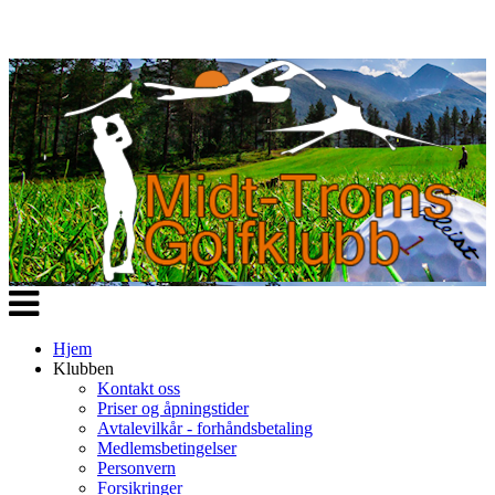
Veksle
navigasjon
Hjem
Klubben
Kontakt oss
Priser og åpningstider
Avtalevilkår - forhåndsbetaling
Medlemsbetingelser
Personvern
Forsikringer