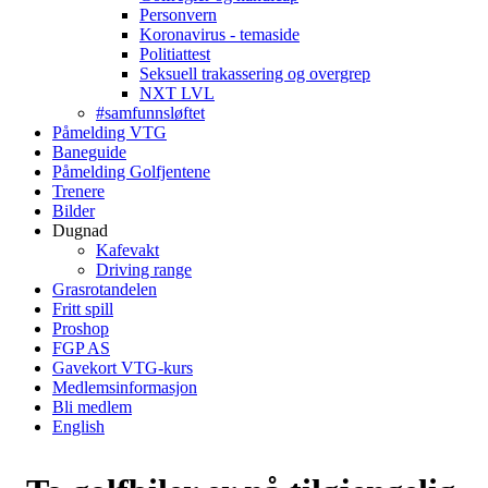
Personvern
Koronavirus - temaside
Politiattest
Seksuell trakassering og overgrep
NXT LVL
#samfunnsløftet
Påmelding VTG
Baneguide
Påmelding Golfjentene
Trenere
Bilder
Dugnad
Kafevakt
Driving range
Grasrotandelen
Fritt spill
Proshop
FGP AS
Gavekort VTG-kurs
Medlemsinformasjon
Bli medlem
English