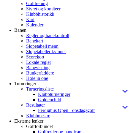
Golftrening
Styret og komiteer
Klubbhistorikk
Kart
Kalender
Banen
Regler og banekontroll
Banekart
Slopetabell menn
Slopetabeller kvinner
Scorekort
Lokale regler
Banevisning
Bunkerfaddere
Hole in one
Turneringer
Turneringsliste
Klubbturneringer
Goldenchild
Resultater
Ferdighus Open - onsdagsgolf
Klubbmestre
Eksterne lenker
Golfforbundet
Golfregler og handicap