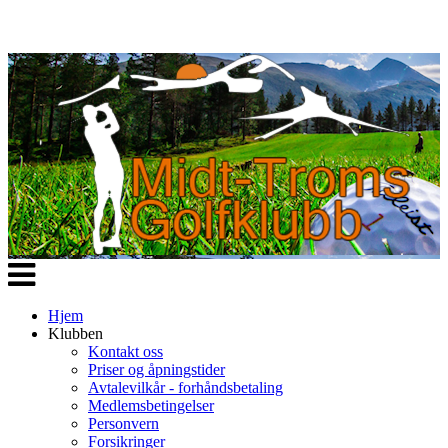
Veksle
navigasjon
Hjem
Klubben
Kontakt oss
Priser og åpningstider
Avtalevilkår - forhåndsbetaling
Medlemsbetingelser
Personvern
Forsikringer