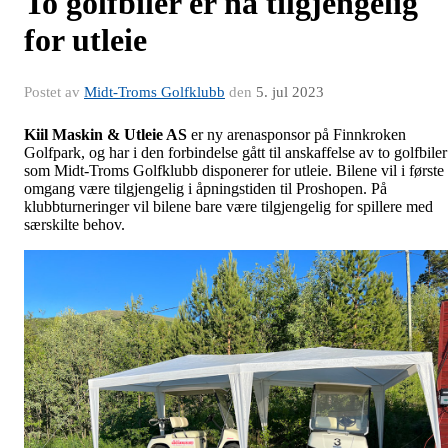
To golfbiler er nå tilgjengelig
for utleie
Postet av
Midt-Troms Golfklubb
den
5. jul 2023
Kiil Maskin & Utleie AS
er ny arenasponsor på Finnkroken
Golfpark, og har i den forbindelse gått til anskaffelse av to golfbiler
som Midt-Troms Golfklubb disponerer for utleie. Bilene vil i første
omgang være tilgjengelig i åpningstiden til Proshopen. På
klubbturneringer vil bilene bare være tilgjengelig for spillere med
særskilte behov.