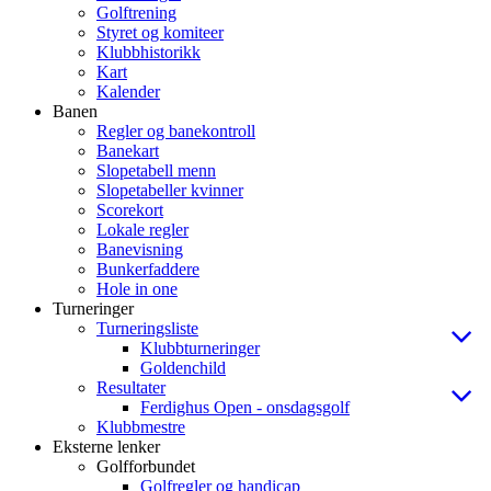
Golftrening
Styret og komiteer
Klubbhistorikk
Kart
Kalender
Banen
Regler og banekontroll
Banekart
Slopetabell menn
Slopetabeller kvinner
Scorekort
Lokale regler
Banevisning
Bunkerfaddere
Hole in one
Turneringer
Turneringsliste
Klubbturneringer
Goldenchild
Resultater
Ferdighus Open - onsdagsgolf
Klubbmestre
Eksterne lenker
Golfforbundet
Golfregler og handicap