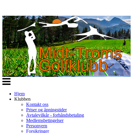
Veksle
navigasjon
Hjem
Klubben
Kontakt oss
Priser og åpningstider
Avtalevilkår - forhåndsbetaling
Medlemsbetingelser
Personvern
Forsikringer