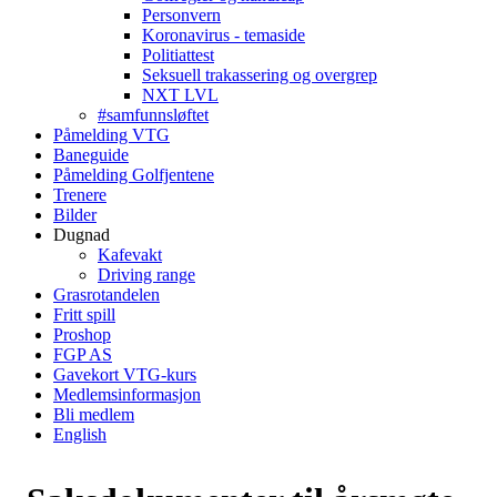
Personvern
Koronavirus - temaside
Politiattest
Seksuell trakassering og overgrep
NXT LVL
#samfunnsløftet
Påmelding VTG
Baneguide
Påmelding Golfjentene
Trenere
Bilder
Dugnad
Kafevakt
Driving range
Grasrotandelen
Fritt spill
Proshop
FGP AS
Gavekort VTG-kurs
Medlemsinformasjon
Bli medlem
English