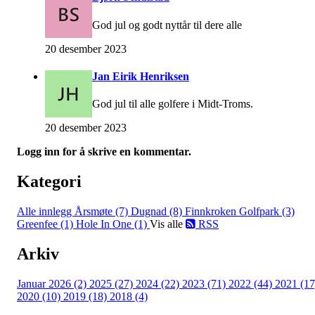
God jul og godt nyttår til dere alle
20 desember 2023
Jan Eirik Henriksen
God jul til alle golfere i Midt-Troms.
20 desember 2023
Logg inn for å skrive en kommentar.
Kategori
Alle innlegg
Årsmøte (7)
Dugnad (8)
Finnkroken Golfpark (3)
Greenfee (1)
Hole In One (1)
Vis alle
RSS
Arkiv
Januar 2026 (2)
2025 (27)
2024 (22)
2023 (71)
2022 (44)
2021 (17
2020 (10)
2019 (18)
2018 (4)