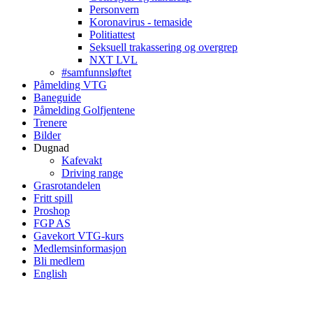
Personvern
Koronavirus - temaside
Politiattest
Seksuell trakassering og overgrep
NXT LVL
#samfunnsløftet
Påmelding VTG
Baneguide
Påmelding Golfjentene
Trenere
Bilder
Dugnad
Kafevakt
Driving range
Grasrotandelen
Fritt spill
Proshop
FGP AS
Gavekort VTG-kurs
Medlemsinformasjon
Bli medlem
English