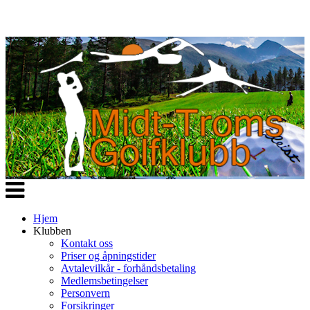
Veksle
navigasjon
Hjem
Klubben
Kontakt oss
Priser og åpningstider
Avtalevilkår - forhåndsbetaling
Medlemsbetingelser
Personvern
Forsikringer