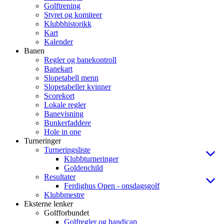
Golftrening
Styret og komiteer
Klubbhistorikk
Kart
Kalender
Banen
Regler og banekontroll
Banekart
Slopetabell menn
Slopetabeller kvinner
Scorekort
Lokale regler
Banevisning
Bunkerfaddere
Hole in one
Turneringer
Turneringsliste
Klubbturneringer
Goldenchild
Resultater
Ferdighus Open - onsdagsgolf
Klubbmestre
Eksterne lenker
Golfforbundet
Golfregler og handicap