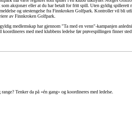
lfpark må være registret som spiller i en klubb tilknyttet Norges Golffo
t som aksjonær eller at du har betalt for fritt spill. Uten gyldig spillere
nmeldelse og utestengelse fra Finnkroken Golfpark. Kontroller vil bli ut
eiere av Finnkroken Golfpark.
yldig medlemskap har gjennom "Ta med en venn"-kampanjen anledning 
all koordineres med med klubbens ledelse før prøvespillingen finner sted
ng range? Tenker da på «én gang» og koordineres med ledelse.