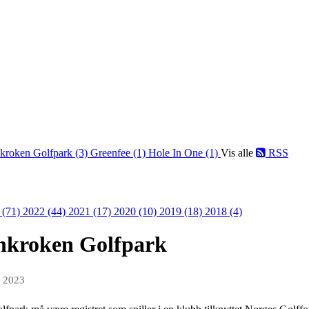
kroken Golfpark (3)
Greenfee (1)
Hole In One (1)
Vis alle
RSS
 (71)
2022 (44)
2021 (17)
2020 (10)
2019 (18)
2018 (4)
innkroken Golfpark
n 2023