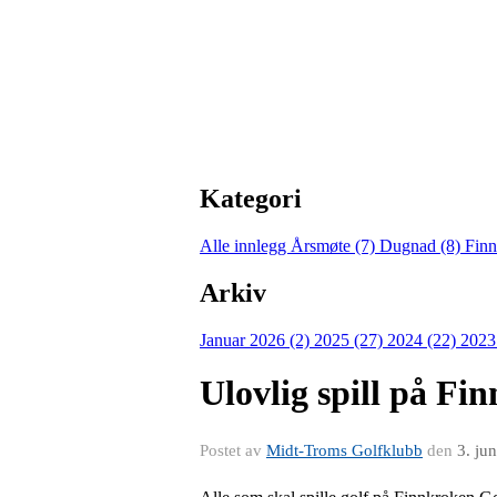
Kategori
Alle innlegg
Årsmøte (7)
Dugnad (8)
Finn
Arkiv
Januar 2026 (2)
2025 (27)
2024 (22)
2023
Ulovlig spill på F
Postet av
Midt-Troms Golfklubb
den
3. ju