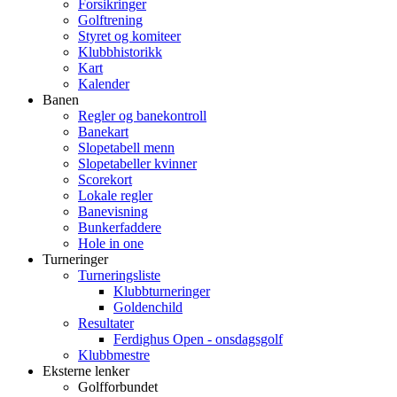
Forsikringer
Golftrening
Styret og komiteer
Klubbhistorikk
Kart
Kalender
Banen
Regler og banekontroll
Banekart
Slopetabell menn
Slopetabeller kvinner
Scorekort
Lokale regler
Banevisning
Bunkerfaddere
Hole in one
Turneringer
Turneringsliste
Klubbturneringer
Goldenchild
Resultater
Ferdighus Open - onsdagsgolf
Klubbmestre
Eksterne lenker
Golfforbundet