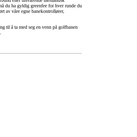
rbund eller tilsvarende utenlandsk
tt må du ha gyldig greenfee for hver runde du
ført av våre egne banekontrollører,
til å ta med seg en venn på golfbanen
.