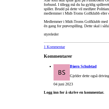
Alle som skal spille golf på Finnkroken Go
forbund. I tillegg må du ha gyldig spilleret
spiller. Brudd på dette vil medføre Politia
medlemmer i Midt-Troms Golfklubb eller 
Medlemmer i Midt-Troms Golfklubb med g
én gang for prøvespilling. Dette skal i såf
styreleder
1 Kommentar
Kommentarer
Bjørn Schulstad
Gjelder dette også drivi
04 juni 2023
Logg inn for å skrive en kommentar.