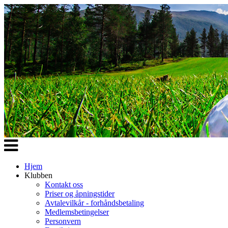
Veksle
navigasjon
Hjem
Klubben
Kontakt oss
Priser og åpningstider
Avtalevilkår - forhåndsbetaling
Medlemsbetingelser
Personvern