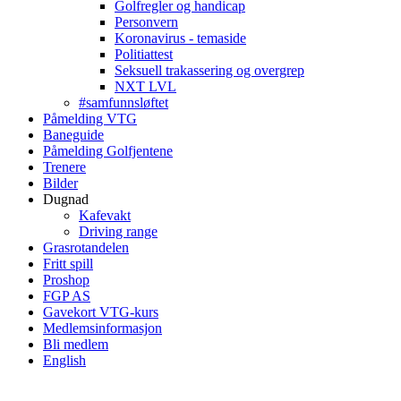
Golfregler og handicap
Personvern
Koronavirus - temaside
Politiattest
Seksuell trakassering og overgrep
NXT LVL
#samfunnsløftet
Påmelding VTG
Baneguide
Påmelding Golfjentene
Trenere
Bilder
Dugnad
Kafevakt
Driving range
Grasrotandelen
Fritt spill
Proshop
FGP AS
Gavekort VTG-kurs
Medlemsinformasjon
Bli medlem
English