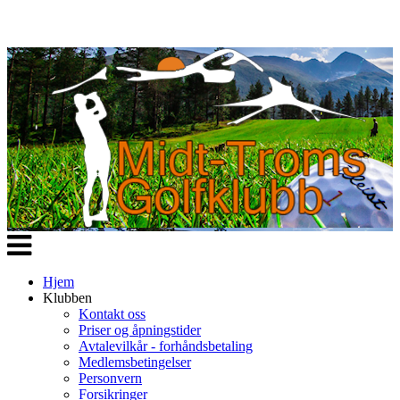
Veksle
navigasjon
Hjem
Klubben
Kontakt oss
Priser og åpningstider
Avtalevilkår - forhåndsbetaling
Medlemsbetingelser
Personvern
Forsikringer