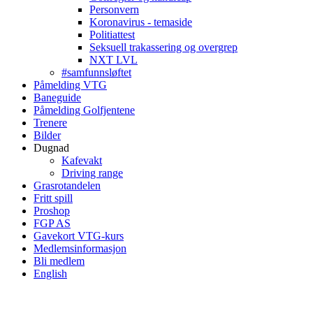
Personvern
Koronavirus - temaside
Politiattest
Seksuell trakassering og overgrep
NXT LVL
#samfunnsløftet
Påmelding VTG
Baneguide
Påmelding Golfjentene
Trenere
Bilder
Dugnad
Kafevakt
Driving range
Grasrotandelen
Fritt spill
Proshop
FGP AS
Gavekort VTG-kurs
Medlemsinformasjon
Bli medlem
English