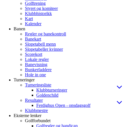
Golftrening
Styret og komiteer
Klubbhistorikk
Kart
Kalender
Banen
Regler og banekontroll
Banekart
Slopetabell menn
Slopetabeller kvinner
Scorekort
Lokale regler
Banevisning
Bunkerfaddere
Hole in one
Turneringer
Turneringsliste
Klubbturneringer
Goldenchild
Resultater
Ferdighus Open - onsdagsgolf
Klubbmestre
Eksterne lenker
Golfforbundet
Golfregler og handicap