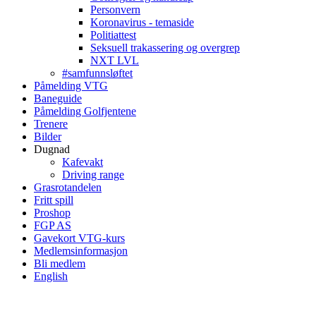
Personvern
Koronavirus - temaside
Politiattest
Seksuell trakassering og overgrep
NXT LVL
#samfunnsløftet
Påmelding VTG
Baneguide
Påmelding Golfjentene
Trenere
Bilder
Dugnad
Kafevakt
Driving range
Grasrotandelen
Fritt spill
Proshop
FGP AS
Gavekort VTG-kurs
Medlemsinformasjon
Bli medlem
English