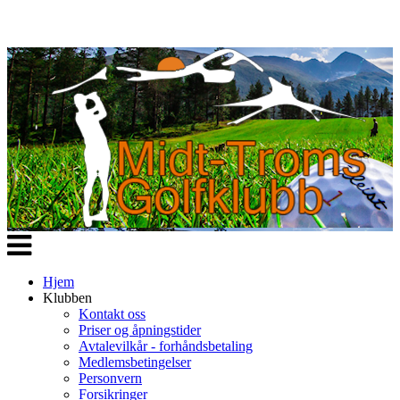
Veksle
navigasjon
Hjem
Klubben
Kontakt oss
Priser og åpningstider
Avtalevilkår - forhåndsbetaling
Medlemsbetingelser
Personvern
Forsikringer