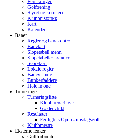
Forsikringer
Golftrening
Styret og komiteer
Klubbhistorikk
Kart
Kalender
Banen
Regler og banekontroll
Banekart
Slopetabell menn
Slopetabeller kvinner
Scorekort
Lokale regler
Banevisning
Bunkerfaddere
Hole in one
Turneringer
Turneringsliste
Klubbturneringer
Goldenchild
Resultater
Ferdighus Open - onsdagsgolf
Klubbmestre
Eksterne lenker
Golfforbundet