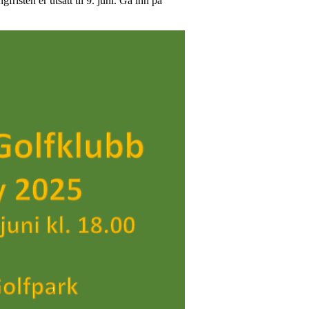
isten er utsatt til 9. juni. Gå inn på