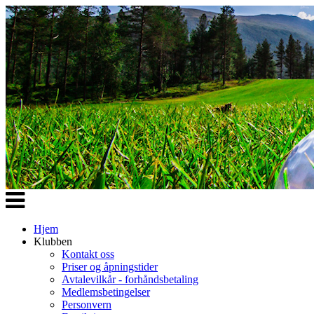
Veksle
navigasjon
Hjem
Klubben
Kontakt oss
Priser og åpningstider
Avtalevilkår - forhåndsbetaling
Medlemsbetingelser
Personvern