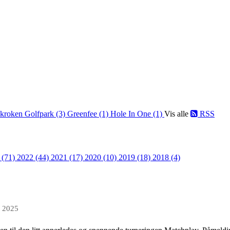
kroken Golfpark (3)
Greenfee (1)
Hole In One (1)
Vis alle
RSS
 (71)
2022 (44)
2021 (17)
2020 (10)
2019 (18)
2018 (4)
n 2025