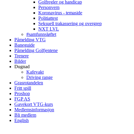
Golfregler og handicap
Personvern
Koronavirus - temaside
Politiattest
Seksuell trakassering og overgrep
NXT LVL
#samfunnsløftet
Påmelding VTG
Baneguide
Påmelding Golfjentene
Trenere
Bilder
Dugnad
Kafevakt
Driving range
Grasrotandelen
Fritt spill
Proshop
FGP AS
Gavekort VTG-kurs
Medlemsinformasjon
Bli medlem
English