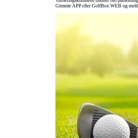
Turneringskomitéen minner om påmeldingen t
Gimmie APP eller GolfBox WEB og meld