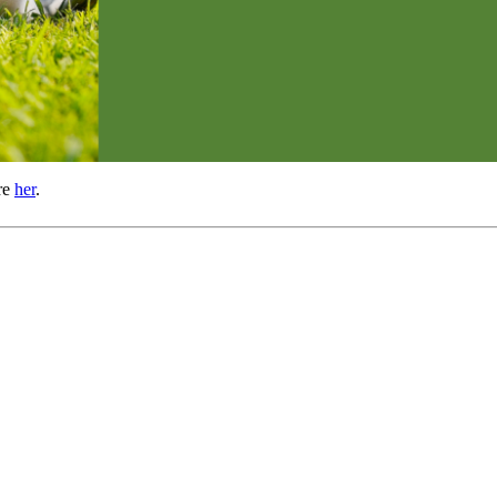
re
her
.