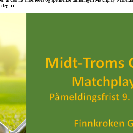
il den litt annerledes og spennende turneringen Matchplay. Påmeldingfr
 deg på!