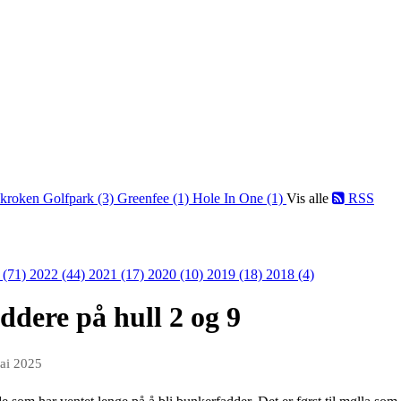
kroken Golfpark (3)
Greenfee (1)
Hole In One (1)
Vis alle
RSS
 (71)
2022 (44)
2021 (17)
2020 (10)
2019 (18)
2018 (4)
ddere på hull 2 og 9
ai 2025