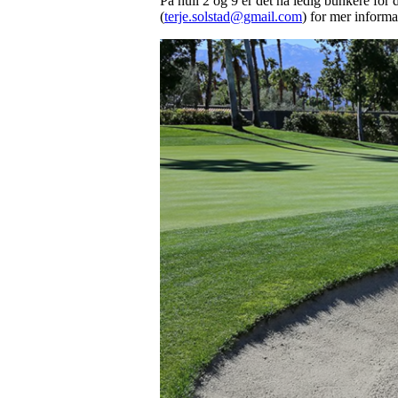
På hull 2 og 9 er det nå ledig bunkere for 
(
terje.solstad@gmail.com
) for mer informa