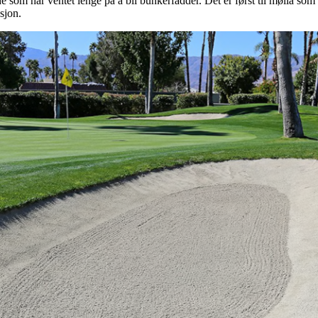
de som har ventet lenge på å bli bunkerfadder. Det er først til mølla so
sjon.