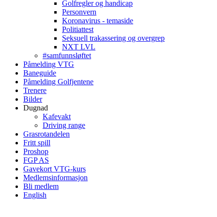
Golfregler og handicap
Personvern
Koronavirus - temaside
Politiattest
Seksuell trakassering og overgrep
NXT LVL
#samfunnsløftet
Påmelding VTG
Baneguide
Påmelding Golfjentene
Trenere
Bilder
Dugnad
Kafevakt
Driving range
Grasrotandelen
Fritt spill
Proshop
FGP AS
Gavekort VTG-kurs
Medlemsinformasjon
Bli medlem
English