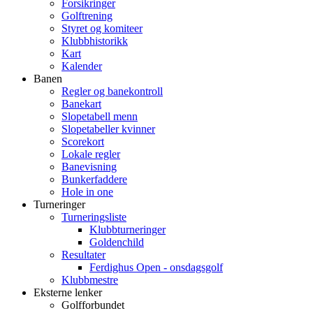
Forsikringer
Golftrening
Styret og komiteer
Klubbhistorikk
Kart
Kalender
Banen
Regler og banekontroll
Banekart
Slopetabell menn
Slopetabeller kvinner
Scorekort
Lokale regler
Banevisning
Bunkerfaddere
Hole in one
Turneringer
Turneringsliste
Klubbturneringer
Goldenchild
Resultater
Ferdighus Open - onsdagsgolf
Klubbmestre
Eksterne lenker
Golfforbundet