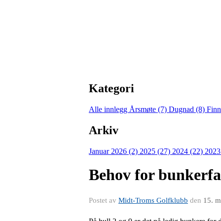
Kategori
Alle innlegg
Årsmøte (7)
Dugnad (8)
Finn
Arkiv
Januar 2026 (2)
2025 (27)
2024 (22)
2023
Behov for bunkerfa
Postet av
Midt-Troms Golfklubb
den
15. m