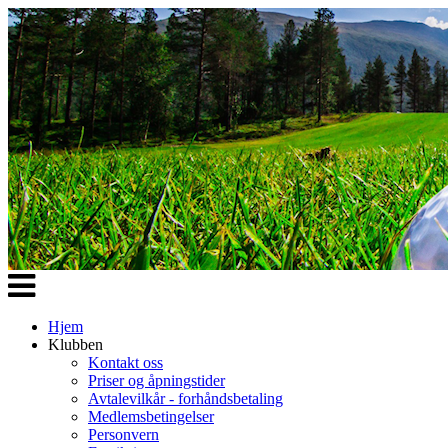
Veksle
navigasjon
Hjem
Klubben
Kontakt oss
Priser og åpningstider
Avtalevilkår - forhåndsbetaling
Medlemsbetingelser
Personvern