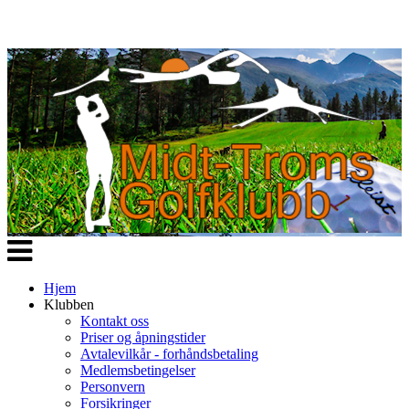
Veksle
navigasjon
Hjem
Klubben
Kontakt oss
Priser og åpningstider
Avtalevilkår - forhåndsbetaling
Medlemsbetingelser
Personvern
Forsikringer