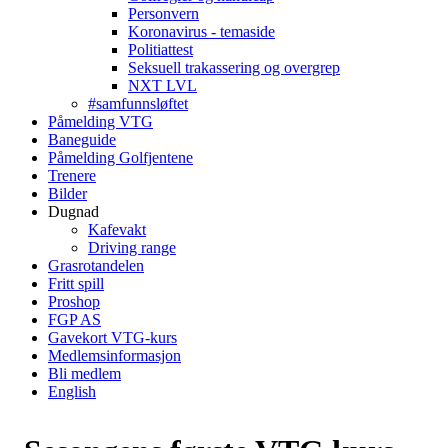
Personvern
Koronavirus - temaside
Politiattest
Seksuell trakassering og overgrep
NXT LVL
#samfunnsløftet
Påmelding VTG
Baneguide
Påmelding Golfjentene
Trenere
Bilder
Dugnad
Kafevakt
Driving range
Grasrotandelen
Fritt spill
Proshop
FGP AS
Gavekort VTG-kurs
Medlemsinformasjon
Bli medlem
English