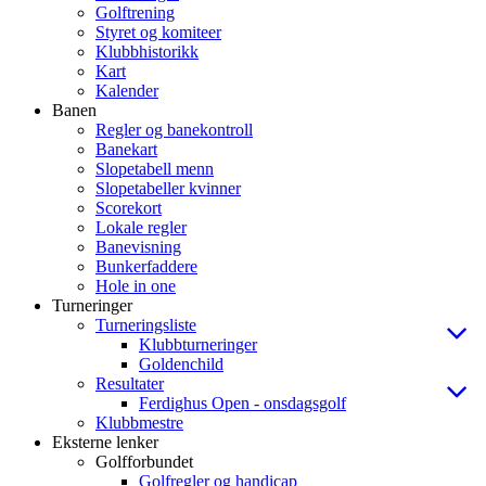
Golftrening
Styret og komiteer
Klubbhistorikk
Kart
Kalender
Banen
Regler og banekontroll
Banekart
Slopetabell menn
Slopetabeller kvinner
Scorekort
Lokale regler
Banevisning
Bunkerfaddere
Hole in one
Turneringer
Turneringsliste
Klubbturneringer
Goldenchild
Resultater
Ferdighus Open - onsdagsgolf
Klubbmestre
Eksterne lenker
Golfforbundet
Golfregler og handicap