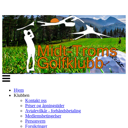
Veksle
navigasjon
Hjem
Klubben
Kontakt oss
Priser og åpningstider
Avtalevilkår - forhåndsbetaling
Medlemsbetingelser
Personvern
Forsikringer