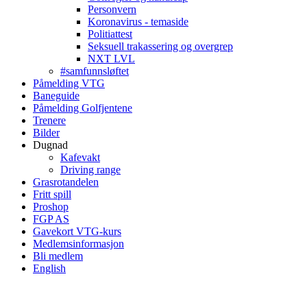
Personvern
Koronavirus - temaside
Politiattest
Seksuell trakassering og overgrep
NXT LVL
#samfunnsløftet
Påmelding VTG
Baneguide
Påmelding Golfjentene
Trenere
Bilder
Dugnad
Kafevakt
Driving range
Grasrotandelen
Fritt spill
Proshop
FGP AS
Gavekort VTG-kurs
Medlemsinformasjon
Bli medlem
English