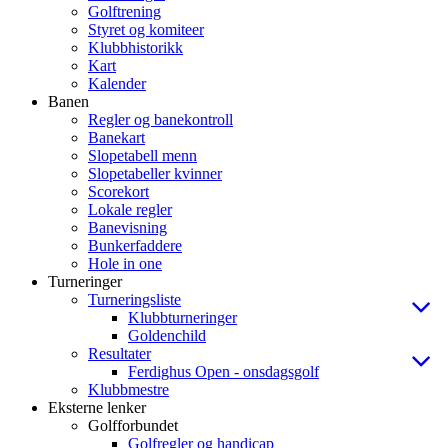
Golftrening
Styret og komiteer
Klubbhistorikk
Kart
Kalender
Banen
Regler og banekontroll
Banekart
Slopetabell menn
Slopetabeller kvinner
Scorekort
Lokale regler
Banevisning
Bunkerfaddere
Hole in one
Turneringer
Turneringsliste
Klubbturneringer
Goldenchild
Resultater
Ferdighus Open - onsdagsgolf
Klubbmestre
Eksterne lenker
Golfforbundet
Golfregler og handicap