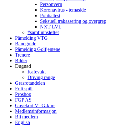
Personvern
Koronavirus - temaside
Politiattest
Seksuell trakassering og overgrep
NXT LVL
#samfunnsløftet
Påmelding VTG
Baneguide
Påmelding Golfjentene
Trenere
Bilder
Dugnad
Kafevakt
Driving range
Grasrotandelen
Fritt spill
Proshop
FGP AS
Gavekort VTG-kurs
Medlemsinformasjon
Bli medlem
English