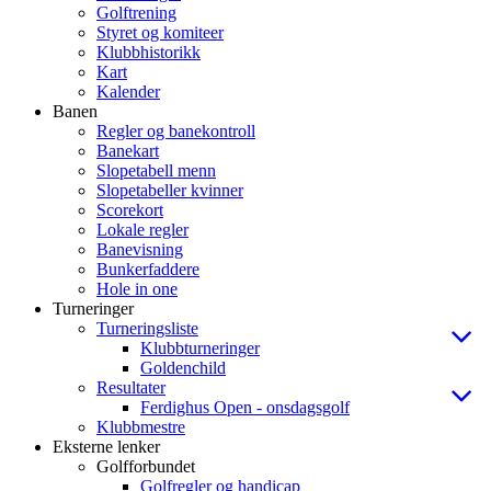
Golftrening
Styret og komiteer
Klubbhistorikk
Kart
Kalender
Banen
Regler og banekontroll
Banekart
Slopetabell menn
Slopetabeller kvinner
Scorekort
Lokale regler
Banevisning
Bunkerfaddere
Hole in one
Turneringer
Turneringsliste
Klubbturneringer
Goldenchild
Resultater
Ferdighus Open - onsdagsgolf
Klubbmestre
Eksterne lenker
Golfforbundet
Golfregler og handicap