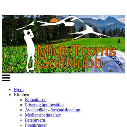
Veksle
navigasjon
Hjem
Klubben
Kontakt oss
Priser og åpningstider
Avtalevilkår - forhåndsbetaling
Medlemsbetingelser
Personvern
Forsikringer