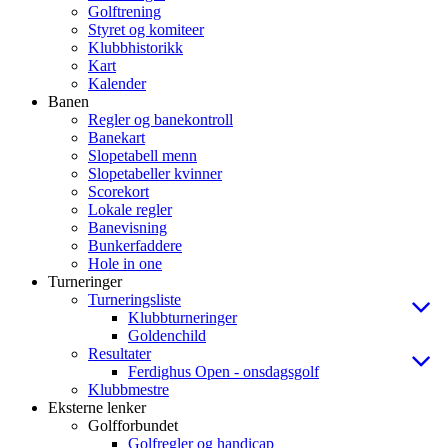
Golftrening
Styret og komiteer
Klubbhistorikk
Kart
Kalender
Banen
Regler og banekontroll
Banekart
Slopetabell menn
Slopetabeller kvinner
Scorekort
Lokale regler
Banevisning
Bunkerfaddere
Hole in one
Turneringer
Turneringsliste
Klubbturneringer
Goldenchild
Resultater
Ferdighus Open - onsdagsgolf
Klubbmestre
Eksterne lenker
Golfforbundet
Golfregler og handicap