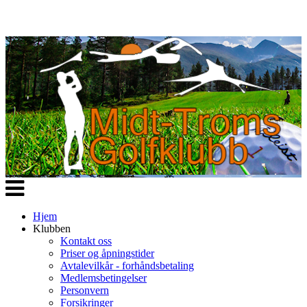
Veksle
navigasjon
Hjem
Klubben
Kontakt oss
Priser og åpningstider
Avtalevilkår - forhåndsbetaling
Medlemsbetingelser
Personvern
Forsikringer