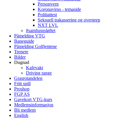
Personvern
Koronavirus - temaside
Politiattest
Seksuell trakassering og overgrep
NXT LVL
#samfunnsløftet
Påmelding VTG
Baneguide
Påmelding Golfjentene
Trenere
Bilder
Dugnad
Kafevakt
Driving range
Grasrotandelen
Fritt spill
Proshop
FGP AS
Gavekort VTG-kurs
Medlemsinformasjon
Bli medlem
English