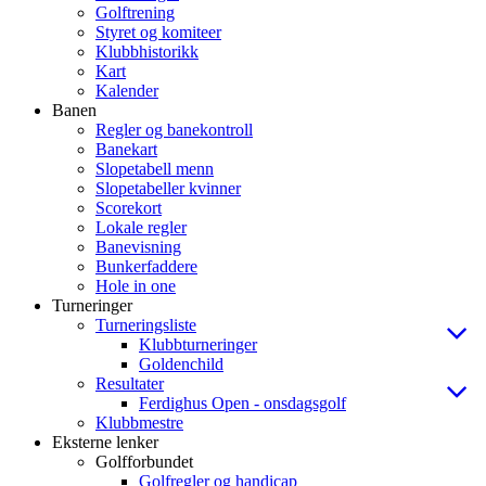
Golftrening
Styret og komiteer
Klubbhistorikk
Kart
Kalender
Banen
Regler og banekontroll
Banekart
Slopetabell menn
Slopetabeller kvinner
Scorekort
Lokale regler
Banevisning
Bunkerfaddere
Hole in one
Turneringer
Turneringsliste
Klubbturneringer
Goldenchild
Resultater
Ferdighus Open - onsdagsgolf
Klubbmestre
Eksterne lenker
Golfforbundet
Golfregler og handicap