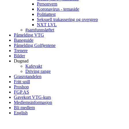
Personvern
Koronavirus - temaside
Politiattest
Seksuell trakassering og overgrep
NXT LVL
#samfunnsløftet
Påmelding VTG
Baneguide
Påmelding Golfjentene
Trenere
Bilder
Dugnad
Kafevakt
Driving range
Grasrotandelen
Fritt spill
Proshop
FGP AS
Gavekort VTG-kurs
Medlemsinformasjon
Bli medlem
English