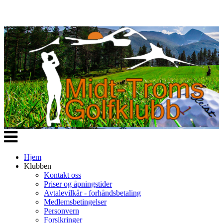
Veksle
navigasjon
Hjem
Klubben
Kontakt oss
Priser og åpningstider
Avtalevilkår - forhåndsbetaling
Medlemsbetingelser
Personvern
Forsikringer