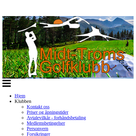
Veksle
navigasjon
Hjem
Klubben
Kontakt oss
Priser og åpningstider
Avtalevilkår - forhåndsbetaling
Medlemsbetingelser
Personvern
Forsikringer