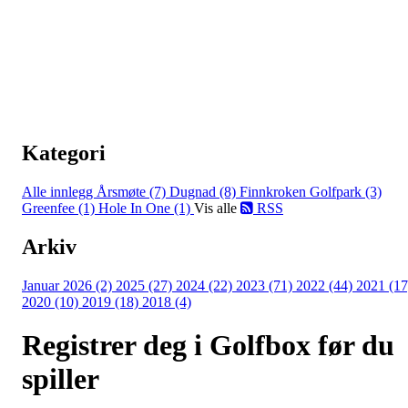
Kategori
Alle innlegg
Årsmøte (7)
Dugnad (8)
Finnkroken Golfpark (3)
Greenfee (1)
Hole In One (1)
Vis alle
RSS
Arkiv
Januar 2026 (2)
2025 (27)
2024 (22)
2023 (71)
2022 (44)
2021 (17
2020 (10)
2019 (18)
2018 (4)
Registrer deg i Golfbox før du
spiller