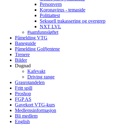
Personvern
Koronavirus - temaside
Politiattest
Seksuell trakassering og overgrep
NXT LVL
#samfunnsløftet
Påmelding VTG
Baneguide
Påmelding Golfjentene
Trenere
Bilder
Dugnad
Kafevakt
Driving range
Grasrotandelen
Fritt spill
Proshop
FGP AS
Gavekort VTG-kurs
Medlemsinformasjon
Bli medlem
English