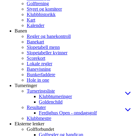
Golftrening
Styret og komiteer
Klubbhistorikk
Kart
Kalender
Banen
Regler og banekontroll
Banekart
Slopetabell menn
Slopetabeller kvinner
Scorekort
Lokale regler
Banevisning
Bunkerfaddere
Hole in one
Turneringer
Turneringsliste
Klubbturneringer
Goldenchild
Resultater
Ferdighus Open - onsdagsgolf
Klubbmestre
Eksterne lenker
Golfforbundet
Golfregler og handicap