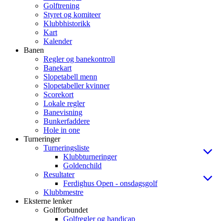
Golftrening
Styret og komiteer
Klubbhistorikk
Kart
Kalender
Banen
Regler og banekontroll
Banekart
Slopetabell menn
Slopetabeller kvinner
Scorekort
Lokale regler
Banevisning
Bunkerfaddere
Hole in one
Turneringer
Turneringsliste
Klubbturneringer
Goldenchild
Resultater
Ferdighus Open - onsdagsgolf
Klubbmestre
Eksterne lenker
Golfforbundet
Golfregler og handicap