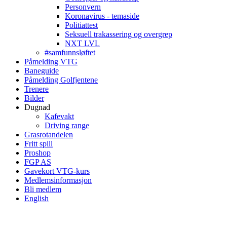
Personvern
Koronavirus - temaside
Politiattest
Seksuell trakassering og overgrep
NXT LVL
#samfunnsløftet
Påmelding VTG
Baneguide
Påmelding Golfjentene
Trenere
Bilder
Dugnad
Kafevakt
Driving range
Grasrotandelen
Fritt spill
Proshop
FGP AS
Gavekort VTG-kurs
Medlemsinformasjon
Bli medlem
English