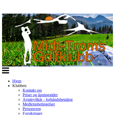
Veksle
navigasjon
Hjem
Klubben
Kontakt oss
Priser og åpningstider
Avtalevilkår - forhåndsbetaling
Medlemsbetingelser
Personvern
Forsikringer