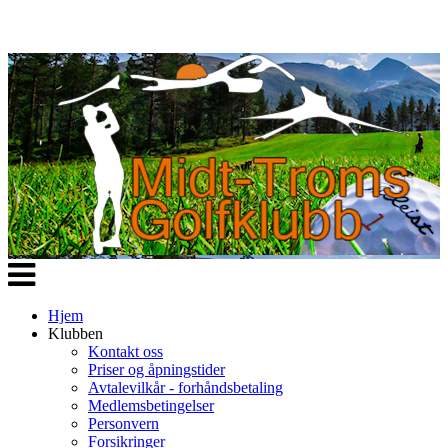
Veksle
navigasjon
Hjem
Klubben
Kontakt oss
Priser og åpningstider
Avtalevilkår - forhåndsbetaling
Medlemsbetingelser
Personvern
Forsikringer