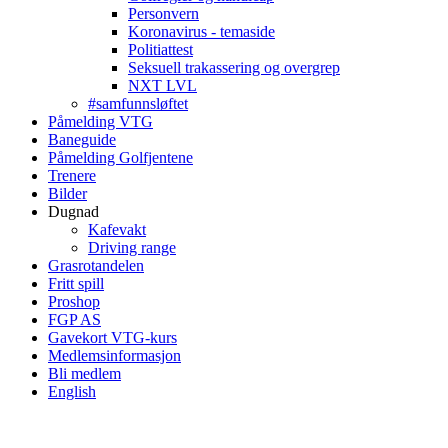
Personvern
Koronavirus - temaside
Politiattest
Seksuell trakassering og overgrep
NXT LVL
#samfunnsløftet
Påmelding VTG
Baneguide
Påmelding Golfjentene
Trenere
Bilder
Dugnad
Kafevakt
Driving range
Grasrotandelen
Fritt spill
Proshop
FGP AS
Gavekort VTG-kurs
Medlemsinformasjon
Bli medlem
English