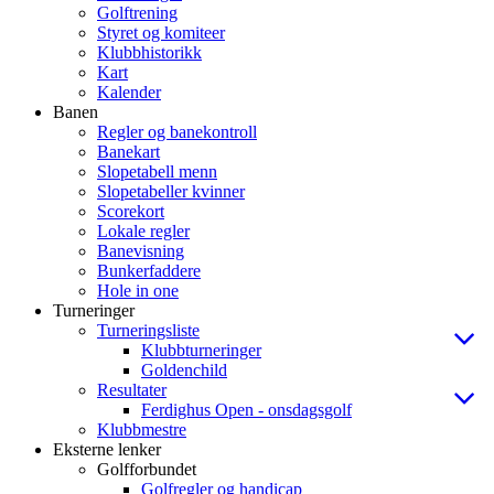
Golftrening
Styret og komiteer
Klubbhistorikk
Kart
Kalender
Banen
Regler og banekontroll
Banekart
Slopetabell menn
Slopetabeller kvinner
Scorekort
Lokale regler
Banevisning
Bunkerfaddere
Hole in one
Turneringer
Turneringsliste
Klubbturneringer
Goldenchild
Resultater
Ferdighus Open - onsdagsgolf
Klubbmestre
Eksterne lenker
Golfforbundet
Golfregler og handicap