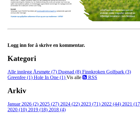
Logg inn for å skrive en kommentar.
Kategori
Alle innlegg
Årsmøte (7)
Dugnad (8)
Finnkroken Golfpark (3)
Greenfee (1)
Hole In One (1)
Vis alle
RSS
Arkiv
Januar 2026 (2)
2025 (27)
2024 (22)
2023 (71)
2022 (44)
2021 (17
2020 (10)
2019 (18)
2018 (4)