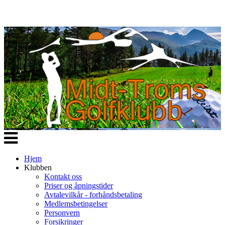
Veksle
navigasjon
Hjem
Klubben
Kontakt oss
Priser og åpningstider
Avtalevilkår - forhåndsbetaling
Medlemsbetingelser
Personvern
Forsikringer