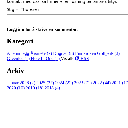
kontakt med oss, så finner vi en løsning på lån av utstyr.
Stig H. Thoresen
Logg inn for å skrive en kommentar.
Kategori
Alle innlegg
Årsmøte (7)
Dugnad (8)
Finnkroken Golfpark (3)
Greenfee (1)
Hole In One (1)
Vis alle
RSS
Arkiv
Januar 2026 (2)
2025 (27)
2024 (22)
2023 (71)
2022 (44)
2021 (17
2020 (10)
2019 (18)
2018 (4)