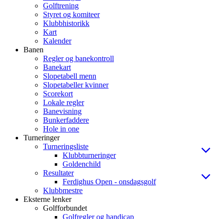
Golftrening
Styret og komiteer
Klubbhistorikk
Kart
Kalender
Banen
Regler og banekontroll
Banekart
Slopetabell menn
Slopetabeller kvinner
Scorekort
Lokale regler
Banevisning
Bunkerfaddere
Hole in one
Turneringer
Turneringsliste
Klubbturneringer
Goldenchild
Resultater
Ferdighus Open - onsdagsgolf
Klubbmestre
Eksterne lenker
Golfforbundet
Golfregler og handicap