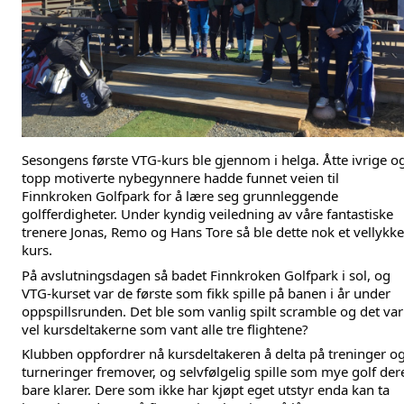
Sesongens første VTG-kurs ble gjennom i helga. Åtte ivrige og
topp motiverte nybegynnere hadde funnet veien til 
Finnkroken Golfpark for å lære seg grunnleggende 
golfferdigheter. Under kyndig veiledning av våre fantastiske 
trenere Jonas, Remo og Hans Tore så ble dette nok et vellykket
kurs.
På avslutningsdagen så badet Finnkroken Golfpark i sol, og 
VTG-kurset var de første som fikk spille på banen i år under 
oppspillsrunden. Det ble som vanlig spilt scramble og det var 
vel kursdeltakerne som vant alle tre flightene?
Klubben oppfordrer nå kursdeltakeren å delta på treninger og
turneringer fremover, og selvfølgelig spille som mye golf dere
bare klarer. Dere som ikke har kjøpt eget utstyr enda kan ta 