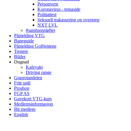
Personvern
Koronavirus - temaside
Politiattest
Seksuell trakassering og overgrep
NXT LVL
#samfunnsløftet
Påmelding VTG
Baneguide
Påmelding Golfjentene
Trenere
Bilder
Dugnad
Kafevakt
Driving range
Grasrotandelen
Fritt spill
Proshop
FGP AS
Gavekort VTG-kurs
Medlemsinformasjon
Bli medlem
English