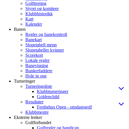
Golftrening
Styret og komiteer
Klubbhistorikk
Kart
Kalender
Banen
Regler og banekontroll
Banekart
Slopetabell menn
Slopetabeller kvinner
Scorekort
Lokale regler
Banevisning
Bunkerfaddere
Hole in one
Turneringer
Turneringsliste
Klubbturneringer
Goldenchild
Resultater
Ferdighus Open - onsdagsgolf
Klubbmestre
Eksterne lenker
Golfforbundet
Golfregler og handicap