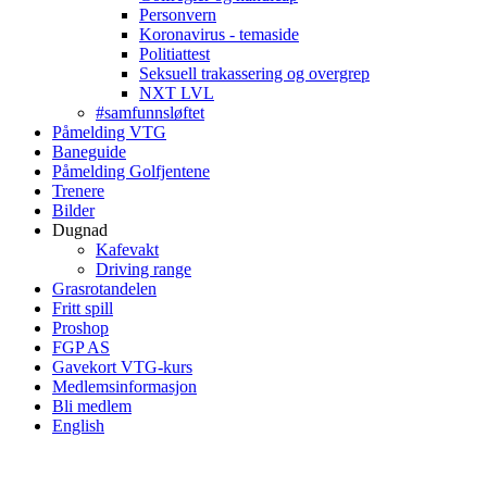
Personvern
Koronavirus - temaside
Politiattest
Seksuell trakassering og overgrep
NXT LVL
#samfunnsløftet
Påmelding VTG
Baneguide
Påmelding Golfjentene
Trenere
Bilder
Dugnad
Kafevakt
Driving range
Grasrotandelen
Fritt spill
Proshop
FGP AS
Gavekort VTG-kurs
Medlemsinformasjon
Bli medlem
English