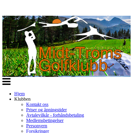
Veksle
navigasjon
Hjem
Klubben
Kontakt oss
Priser og åpningstider
Avtalevilkår - forhåndsbetaling
Medlemsbetingelser
Personvern
Forsikringer