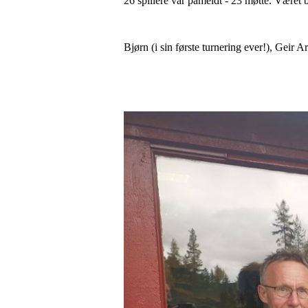
26 spillere var påmeldt - 23 møtte. Været 
Bjørn (i sin første turnering ever!), Geir 