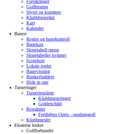
Forsikringer
Golftrening
Styret og komiteer
Klubbhistorikk
Kart
Kalender
Banen
Regler og banekontroll
Banekart
Slopetabell menn
Slopetabeller kvinner
Scorekort
Lokale regler
Banevisning
Bunkerfaddere
Hole in one
Turneringer
Turneringsliste
Klubbturneringer
Goldenchild
Resultater
Ferdighus Open - onsdagsgolf
Klubbmestre
Eksterne lenker
Golfforbundet