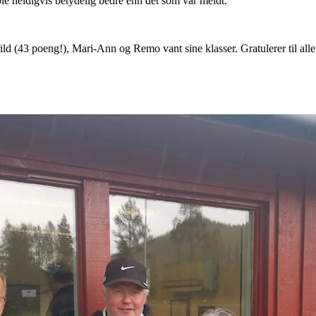
ble heldigvis betydelig bedre enn det som var meldt.
Arild (43 poeng!), Mari-Ann og Remo vant sine klasser. Gratulerer til alle