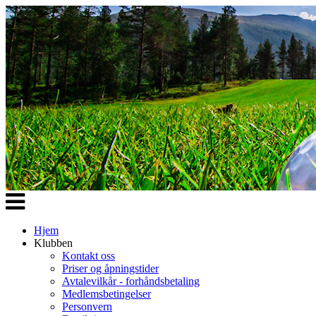
Veksle
navigasjon
Hjem
Klubben
Kontakt oss
Priser og åpningstider
Avtalevilkår - forhåndsbetaling
Medlemsbetingelser
Personvern