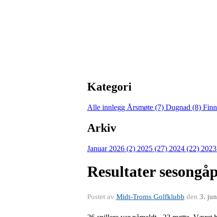
Kategori
Alle innlegg
Årsmøte (7)
Dugnad (8)
Finn
Arkiv
Januar 2026 (2)
2025 (27)
2024 (22)
2023
Resultater sesongå
Postet av
Midt-Troms Golfklubb
den
3. ju