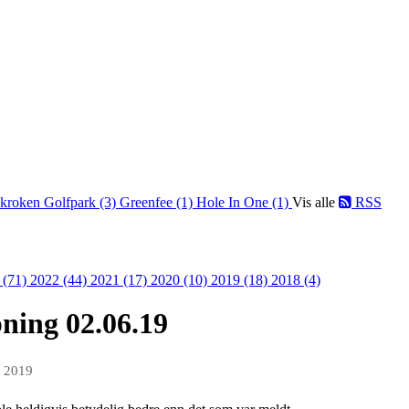
kroken Golfpark (3)
Greenfee (1)
Hole In One (1)
Vis alle
RSS
 (71)
2022 (44)
2021 (17)
2020 (10)
2019 (18)
2018 (4)
pning 02.06.19
n 2019