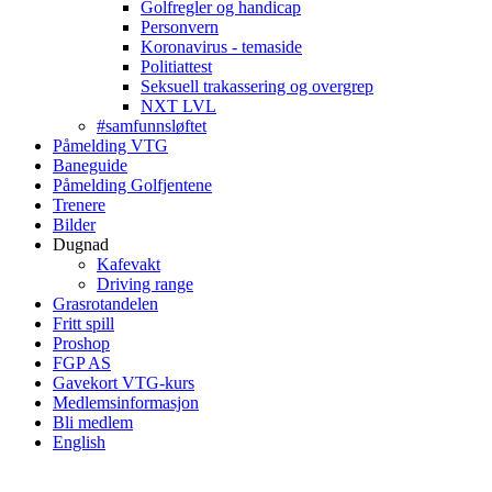
Golfregler og handicap
Personvern
Koronavirus - temaside
Politiattest
Seksuell trakassering og overgrep
NXT LVL
#samfunnsløftet
Påmelding VTG
Baneguide
Påmelding Golfjentene
Trenere
Bilder
Dugnad
Kafevakt
Driving range
Grasrotandelen
Fritt spill
Proshop
FGP AS
Gavekort VTG-kurs
Medlemsinformasjon
Bli medlem
English