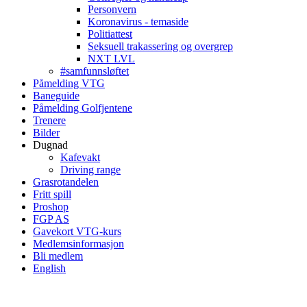
Personvern
Koronavirus - temaside
Politiattest
Seksuell trakassering og overgrep
NXT LVL
#samfunnsløftet
Påmelding VTG
Baneguide
Påmelding Golfjentene
Trenere
Bilder
Dugnad
Kafevakt
Driving range
Grasrotandelen
Fritt spill
Proshop
FGP AS
Gavekort VTG-kurs
Medlemsinformasjon
Bli medlem
English