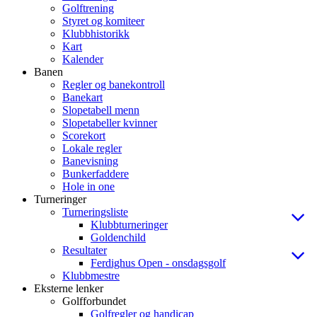
Golftrening
Styret og komiteer
Klubbhistorikk
Kart
Kalender
Banen
Regler og banekontroll
Banekart
Slopetabell menn
Slopetabeller kvinner
Scorekort
Lokale regler
Banevisning
Bunkerfaddere
Hole in one
Turneringer
Turneringsliste
Klubbturneringer
Goldenchild
Resultater
Ferdighus Open - onsdagsgolf
Klubbmestre
Eksterne lenker
Golfforbundet
Golfregler og handicap