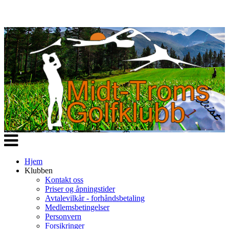
Veksle
navigasjon
Hjem
Klubben
Kontakt oss
Priser og åpningstider
Avtalevilkår - forhåndsbetaling
Medlemsbetingelser
Personvern
Forsikringer