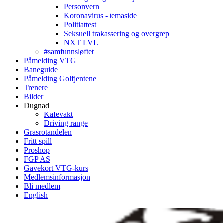
Personvern
Koronavirus - temaside
Politiattest
Seksuell trakassering og overgrep
NXT LVL
#samfunnsløftet
Påmelding VTG
Baneguide
Påmelding Golfjentene
Trenere
Bilder
Dugnad
Kafevakt
Driving range
Grasrotandelen
Fritt spill
Proshop
FGP AS
Gavekort VTG-kurs
Medlemsinformasjon
Bli medlem
English