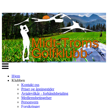
Veksle
navigasjon
Hjem
Klubben
Kontakt oss
Priser og åpningstider
Avtalevilkår - forhåndsbetaling
Medlemsbetingelser
Personvern
Forsikringer