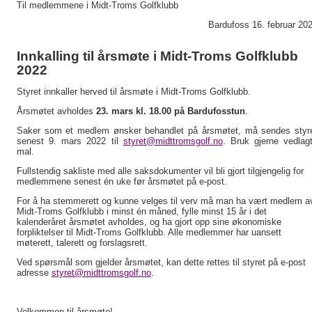
Til medlemmene i Midt-Troms Golfklubb
Bardufoss 16. februar 20
Innkalling til årsmøte i Midt-Troms Golfklubb 
2022
Styret innkaller herved til årsmøte i Midt-Troms Golfklubb.
Årsmøtet avholdes 
23. mars kl. 18.00 på Bardufosstun
.
Saker som et medlem ønsker behandlet på årsmøtet, må sendes styre
senest 9. mars 2022 til 
styret@midttromsgolf.no
. Bruk gjerne vedlagt
mal.
Fullstendig sakliste med alle saksdokumenter vil bli gjort tilgjengelig for 
medlemmene senest én uke før årsmøtet på e-post.
For å ha stemmerett og kunne velges til verv må man ha vært medlem av
Midt-Troms Golfklubb i minst én måned, fylle minst 15 år i det 
kalenderåret årsmøtet avholdes, og ha gjort opp sine økonomiske 
forpliktelser til Midt-Troms Golfklubb. Alle medlemmer har uansett 
møterett, talerett og forslagsrett.
Ved spørsmål som gjelder årsmøtet, kan dette rettes til styret på e-post 
adresse 
styret@midttromsgolf.no
.
Velkommen til årsmøte!