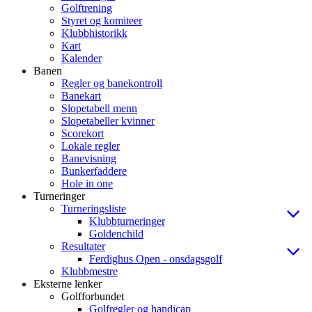
Golftrening
Styret og komiteer
Klubbhistorikk
Kart
Kalender
Banen
Regler og banekontroll
Banekart
Slopetabell menn
Slopetabeller kvinner
Scorekort
Lokale regler
Banevisning
Bunkerfaddere
Hole in one
Turneringer
Turneringsliste
Klubbturneringer
Goldenchild
Resultater
Ferdighus Open - onsdagsgolf
Klubbmestre
Eksterne lenker
Golfforbundet
Golfregler og handicap