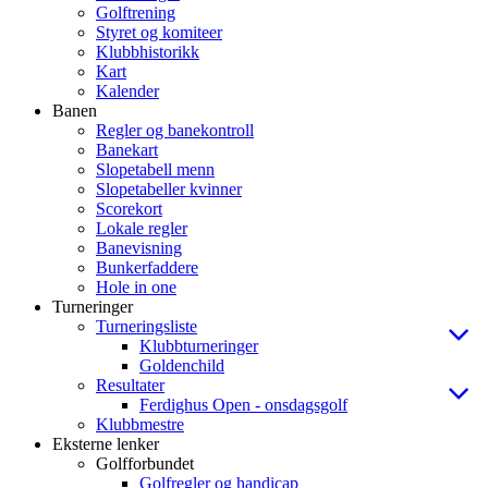
Golftrening
Styret og komiteer
Klubbhistorikk
Kart
Kalender
Banen
Regler og banekontroll
Banekart
Slopetabell menn
Slopetabeller kvinner
Scorekort
Lokale regler
Banevisning
Bunkerfaddere
Hole in one
Turneringer
Turneringsliste
Klubbturneringer
Goldenchild
Resultater
Ferdighus Open - onsdagsgolf
Klubbmestre
Eksterne lenker
Golfforbundet
Golfregler og handicap