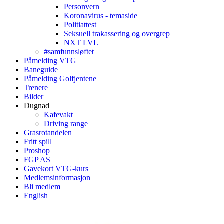
Personvern
Koronavirus - temaside
Politiattest
Seksuell trakassering og overgrep
NXT LVL
#samfunnsløftet
Påmelding VTG
Baneguide
Påmelding Golfjentene
Trenere
Bilder
Dugnad
Kafevakt
Driving range
Grasrotandelen
Fritt spill
Proshop
FGP AS
Gavekort VTG-kurs
Medlemsinformasjon
Bli medlem
English