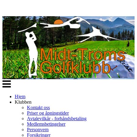
Veksle
navigasjon
Hjem
Klubben
Kontakt oss
Priser og åpningstider
Avtalevilkår - forhåndsbetaling
Medlemsbetingelser
Personvern
Forsikringer