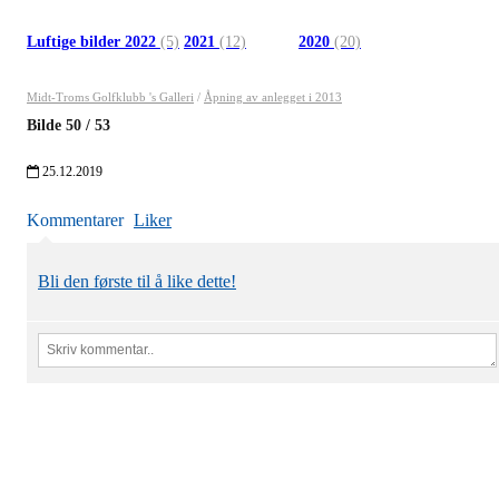
Luftige bilder 2022
(5)
2021
(12)
2020
(20)
Midt-Troms Golfklubb 's Galleri
/
Åpning av anlegget i 2013
Bilde
50
/
53
25.12.2019
Kommentarer
Liker
Bli den første til å like dette!