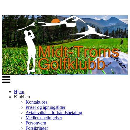
Veksle
navigasjon
Hjem
Klubben
Kontakt oss
Priser og åpningstider
Avtalevilkår - forhåndsbetaling
Medlemsbetingelser
Personvern
Forsikringer