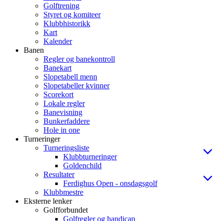
Golftrening
Styret og komiteer
Klubbhistorikk
Kart
Kalender
Banen
Regler og banekontroll
Banekart
Slopetabell menn
Slopetabeller kvinner
Scorekort
Lokale regler
Banevisning
Bunkerfaddere
Hole in one
Turneringer
Turneringsliste
Klubbturneringer
Goldenchild
Resultater
Ferdighus Open - onsdagsgolf
Klubbmestre
Eksterne lenker
Golfforbundet
Golfregler og handicap