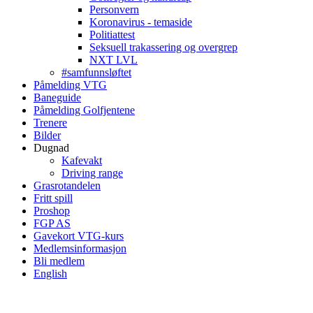
Personvern
Koronavirus - temaside
Politiattest
Seksuell trakassering og overgrep
NXT LVL
#samfunnsløftet
Påmelding VTG
Baneguide
Påmelding Golfjentene
Trenere
Bilder
Dugnad
Kafevakt
Driving range
Grasrotandelen
Fritt spill
Proshop
FGP AS
Gavekort VTG-kurs
Medlemsinformasjon
Bli medlem
English