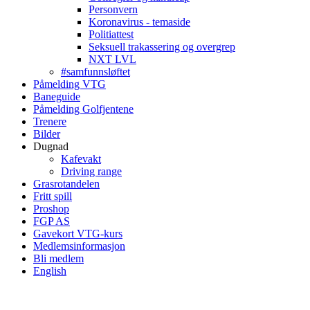
Personvern
Koronavirus - temaside
Politiattest
Seksuell trakassering og overgrep
NXT LVL
#samfunnsløftet
Påmelding VTG
Baneguide
Påmelding Golfjentene
Trenere
Bilder
Dugnad
Kafevakt
Driving range
Grasrotandelen
Fritt spill
Proshop
FGP AS
Gavekort VTG-kurs
Medlemsinformasjon
Bli medlem
English