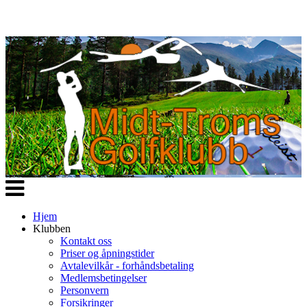
Veksle
navigasjon
Hjem
Klubben
Kontakt oss
Priser og åpningstider
Avtalevilkår - forhåndsbetaling
Medlemsbetingelser
Personvern
Forsikringer