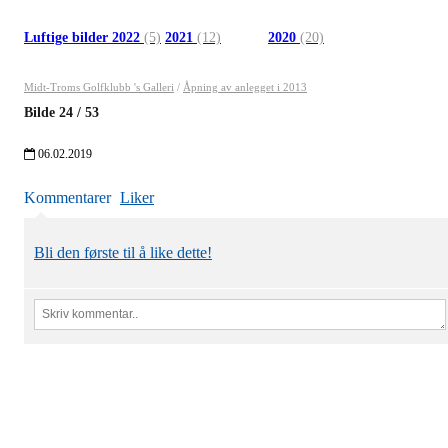
Luftige bilder 2022
(5)
2021
(12)
2020
(20)
Midt-Troms Golfklubb 's Galleri
/
Åpning av anlegget i 2013
Bilde
24
/
53
06.02.2019
Kommentarer
Liker
Bli den første til å like dette!