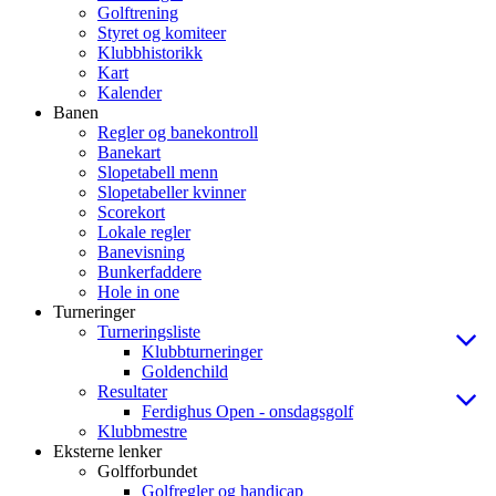
Golftrening
Styret og komiteer
Klubbhistorikk
Kart
Kalender
Banen
Regler og banekontroll
Banekart
Slopetabell menn
Slopetabeller kvinner
Scorekort
Lokale regler
Banevisning
Bunkerfaddere
Hole in one
Turneringer
Turneringsliste
Klubbturneringer
Goldenchild
Resultater
Ferdighus Open - onsdagsgolf
Klubbmestre
Eksterne lenker
Golfforbundet
Golfregler og handicap