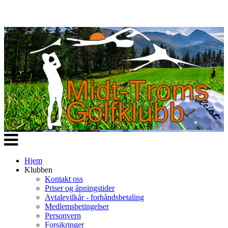
Veksle
navigasjon
Hjem
Klubben
Kontakt oss
Priser og åpningstider
Avtalevilkår - forhåndsbetaling
Medlemsbetingelser
Personvern
Forsikringer