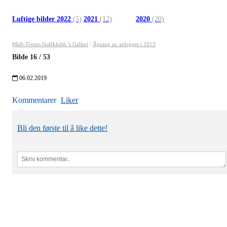
Luftige bilder 2022
(5)
2021
(12)
2020
(20)
Midt-Troms Golfklubb 's Galleri
/
Åpning av anlegget i 2013
Bilde
16
/
53
06.02.2019
Kommentarer
Liker
Bli den første til å like dette!