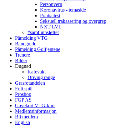
Personvern
Koronavirus - temaside
Politiattest
Seksuell trakassering og overgrep
NXT LVL
#samfunnsløftet
Påmelding VTG
Baneguide
Påmelding Golfjentene
Trenere
Bilder
Dugnad
Kafevakt
Driving range
Grasrotandelen
Fritt spill
Proshop
FGP AS
Gavekort VTG-kurs
Medlemsinformasjon
Bli medlem
English