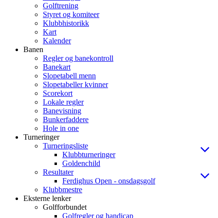
Golftrening
Styret og komiteer
Klubbhistorikk
Kart
Kalender
Banen
Regler og banekontroll
Banekart
Slopetabell menn
Slopetabeller kvinner
Scorekort
Lokale regler
Banevisning
Bunkerfaddere
Hole in one
Turneringer
Turneringsliste
Klubbturneringer
Goldenchild
Resultater
Ferdighus Open - onsdagsgolf
Klubbmestre
Eksterne lenker
Golfforbundet
Golfregler og handicap