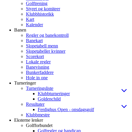
Golftrening
Styret og komiteer
Klubbhistorikk
Kart
Kalender
Banen
Regler og banekontroll
Banekart
Slopetabell menn
Slopetabeller kvinner
Scorekort
Lokale regler
Banevisning
Bunkerfaddere
Hole in one
Turneringer
Turneringsliste
Klubbturneringer
Goldenchild
Resultater
Ferdighus Open - onsdagsgolf
Klubbmestre
Eksterne lenker
Golfforbundet
Golfregler og handicap