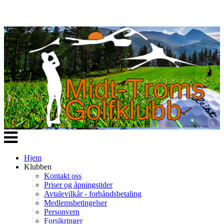
Veksle
navigasjon
Hjem
Klubben
Kontakt oss
Priser og åpningstider
Avtalevilkår - forhåndsbetaling
Medlemsbetingelser
Personvern
Forsikringer