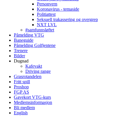
Personvern
Koronavirus - temaside
Politiattest
Seksuell trakassering og overgrep
NXT LVL
#samfunnsløftet
Påmelding VTG
Baneguide
Påmelding Golfjentene
Trenere
Bilder
Dugnad
Kafevakt
Driving range
Grasrotandelen
Fritt spill
Proshop
FGP AS
Gavekort VTG-kurs
Medlemsinformasjon
Bli medlem
English