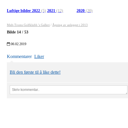
Luftige bilder 2022
(5)
2021
(12)
2020
(20)
Midt-Troms Golfklubb 's Galleri
/
Åpning av anlegget i 2013
Bilde
14
/
53
06.02.2019
Kommentarer
Liker
Bli den første til å like dette!