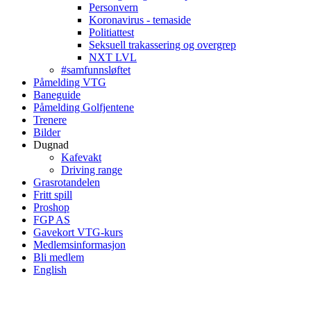
Personvern
Koronavirus - temaside
Politiattest
Seksuell trakassering og overgrep
NXT LVL
#samfunnsløftet
Påmelding VTG
Baneguide
Påmelding Golfjentene
Trenere
Bilder
Dugnad
Kafevakt
Driving range
Grasrotandelen
Fritt spill
Proshop
FGP AS
Gavekort VTG-kurs
Medlemsinformasjon
Bli medlem
English