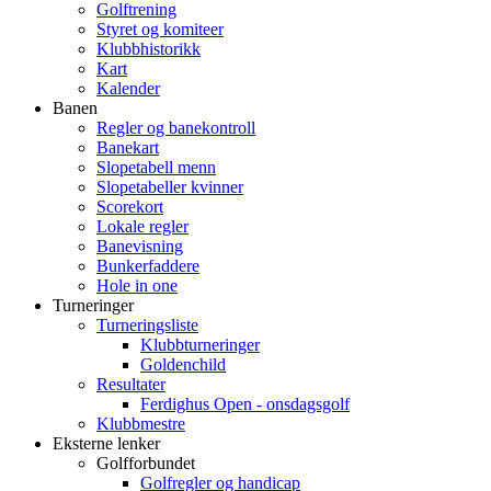
Golftrening
Styret og komiteer
Klubbhistorikk
Kart
Kalender
Banen
Regler og banekontroll
Banekart
Slopetabell menn
Slopetabeller kvinner
Scorekort
Lokale regler
Banevisning
Bunkerfaddere
Hole in one
Turneringer
Turneringsliste
Klubbturneringer
Goldenchild
Resultater
Ferdighus Open - onsdagsgolf
Klubbmestre
Eksterne lenker
Golfforbundet
Golfregler og handicap