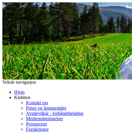
Veksle navigasjon
Hjem
Klubben
Kontakt oss
Priser og åpningstider
Avtalevilkår - forhåndsbetaling
Medlemsbetingelser
Personvern
Forsikringer