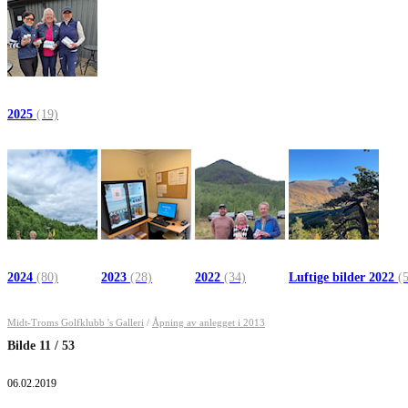
2025
(19)
2024
(80)
2023
(28)
2022
(34)
Luftige bilder 2022
(
Midt-Troms Golfklubb 's Galleri
/
Åpning av anlegget i 2013
Bilde
11
/
53
06.02.2019