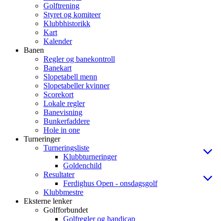
Golftrening
Styret og komiteer
Klubbhistorikk
Kart
Kalender
Banen
Regler og banekontroll
Banekart
Slopetabell menn
Slopetabeller kvinner
Scorekort
Lokale regler
Banevisning
Bunkerfaddere
Hole in one
Turneringer
Turneringsliste
Klubbturneringer
Goldenchild
Resultater
Ferdighus Open - onsdagsgolf
Klubbmestre
Eksterne lenker
Golfforbundet
Golfregler og handicap