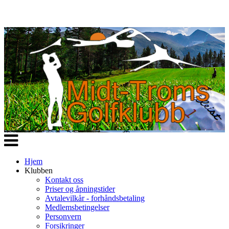
Veksle
navigasjon
Hjem
Klubben
Kontakt oss
Priser og åpningstider
Avtalevilkår - forhåndsbetaling
Medlemsbetingelser
Personvern
Forsikringer