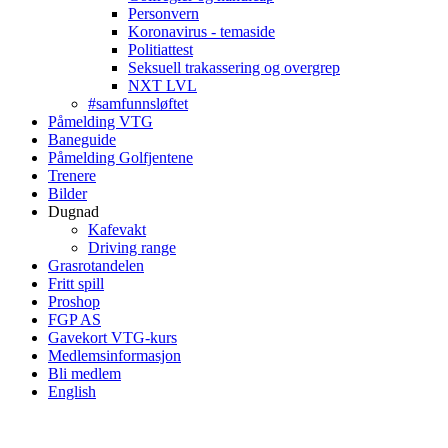
Personvern
Koronavirus - temaside
Politiattest
Seksuell trakassering og overgrep
NXT LVL
#samfunnsløftet
Påmelding VTG
Baneguide
Påmelding Golfjentene
Trenere
Bilder
Dugnad
Kafevakt
Driving range
Grasrotandelen
Fritt spill
Proshop
FGP AS
Gavekort VTG-kurs
Medlemsinformasjon
Bli medlem
English