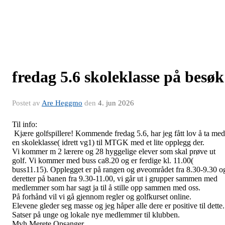
fredag 5.6 skoleklasse på besøk
Postet av
Are Heggmo
den
4. jun 2026
Til info:
Kjære golfspillere! Kommende fredag 5.6, har jeg fått lov å ta med
en skoleklasse( idrett vg1) til MTGK med et lite opplegg der.
Vi kommer m 2 lærere og 28 hyggelige elever som skal prøve ut
golf. Vi kommer med buss ca8.20 og er ferdige kl. 11.00(
buss11.15). Opplegget er på rangen og øveområdet fra 8.30-9.30 o
deretter på banen fra 9.30-11.00, vi går ut i grupper sammen med
medlemmer som har sagt ja til å stille opp sammen med oss.
På forhånd vil vi gå gjennom regler og golfkurset online.
Elevene gleder seg masse og jeg håper alle dere er positive til dette.
Satser på unge og lokale nye medlemmer til klubben.
Mvh Merete Opsanger.