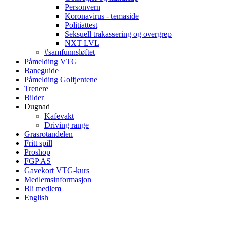
Personvern
Koronavirus - temaside
Politiattest
Seksuell trakassering og overgrep
NXT LVL
#samfunnsløftet
Påmelding VTG
Baneguide
Påmelding Golfjentene
Trenere
Bilder
Dugnad
Kafevakt
Driving range
Grasrotandelen
Fritt spill
Proshop
FGP AS
Gavekort VTG-kurs
Medlemsinformasjon
Bli medlem
English