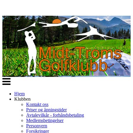
Veksle
navigasjon
Hjem
Klubben
Kontakt oss
Priser og åpningstider
Avtalevilkår - forhåndsbetaling
Medlemsbetingelser
Personvern
Forsikringer