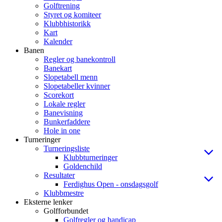
Golftrening
Styret og komiteer
Klubbhistorikk
Kart
Kalender
Banen
Regler og banekontroll
Banekart
Slopetabell menn
Slopetabeller kvinner
Scorekort
Lokale regler
Banevisning
Bunkerfaddere
Hole in one
Turneringer
Turneringsliste
Klubbturneringer
Goldenchild
Resultater
Ferdighus Open - onsdagsgolf
Klubbmestre
Eksterne lenker
Golfforbundet
Golfregler og handicap