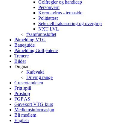
Golfregler og handicap
Personvern
Koronavirus - temaside
Politiattest
Seksuell trakassering og overgrep
NXT LVL
#samfunnsløftet
Påmelding VTG
Baneguide
Påmelding Golfjentene
Trenere
Bilder
Dugnad
Kafevakt
Driving range
Grasrotandelen
Fritt spill
Proshop
FGP AS
Gavekort VTG-kurs
Medlemsinformasjon
Bli medlem
English