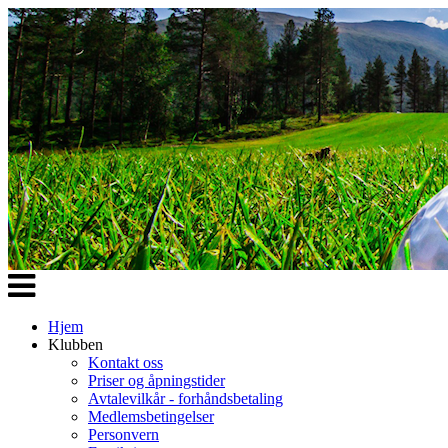
Veksle
navigasjon
Hjem
Klubben
Kontakt oss
Priser og åpningstider
Avtalevilkår - forhåndsbetaling
Medlemsbetingelser
Personvern