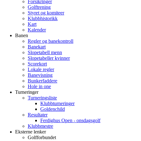
Forsikringer
Golftrening
Styret og komiteer
Klubbhistorikk
Kart
Kalender
Banen
Regler og banekontroll
Banekart
Slopetabell menn
Slopetabeller kvinner
Scorekort
Lokale regler
Banevisning
Bunkerfaddere
Hole in one
Turneringer
Turneringsliste
Klubbturneringer
Goldenchild
Resultater
Ferdighus Open - onsdagsgolf
Klubbmestre
Eksterne lenker
Golfforbundet