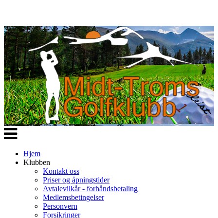
Veksle
navigasjon
Hjem
Klubben
Kontakt oss
Priser og åpningstider
Avtalevilkår - forhåndsbetaling
Medlemsbetingelser
Personvern
Forsikringer