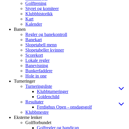
Golftrening
Styret og komiteer
Klubbhistorikk
Kart
Kalender
Banen
Regler og banekontroll
Banekart
Slopetabell menn
Slopetabeller kvinner
Scorekort
Lokale regler
Banevisning
Bunkerfaddere
Hole in one
Turneringer
Turneringsliste
Klubbturneringer
Goldenchild
Resultater
Ferdighus Open - onsdagsgolf
Klubbmestre
Eksterne lenker
Golfforbundet
Golfregler og handicap