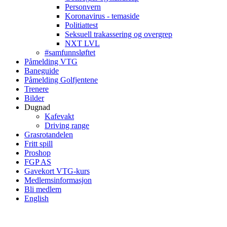
Personvern
Koronavirus - temaside
Politiattest
Seksuell trakassering og overgrep
NXT LVL
#samfunnsløftet
Påmelding VTG
Baneguide
Påmelding Golfjentene
Trenere
Bilder
Dugnad
Kafevakt
Driving range
Grasrotandelen
Fritt spill
Proshop
FGP AS
Gavekort VTG-kurs
Medlemsinformasjon
Bli medlem
English