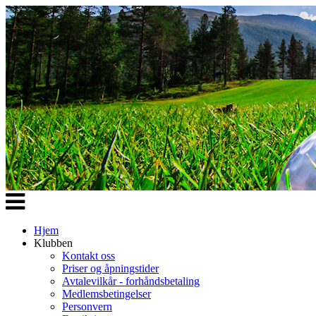
Veksle
navigasjon
Hjem
Klubben
Kontakt oss
Priser og åpningstider
Avtalevilkår - forhåndsbetaling
Medlemsbetingelser
Personvern