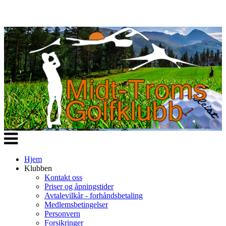
Veksle
navigasjon
Hjem
Klubben
Kontakt oss
Priser og åpningstider
Avtalevilkår - forhåndsbetaling
Medlemsbetingelser
Personvern
Forsikringer