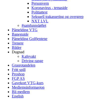
Personvern
Koronavirus - temaside
Politiattest
Seksuell trakassering og overgrep
NXT LVL
#samfunnsløftet
Påmelding VTG
Baneguide
Påmelding Golfjentene
Trenere
Bilder
Dugnad
Kafevakt
Driving range
Grasrotandelen
Fritt spill
Proshop
FGP AS
Gavekort VTG-kurs
Medlemsinformasjon
Bli medlem
English