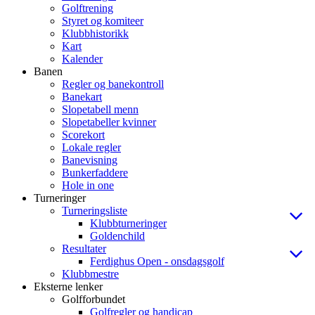
Golftrening
Styret og komiteer
Klubbhistorikk
Kart
Kalender
Banen
Regler og banekontroll
Banekart
Slopetabell menn
Slopetabeller kvinner
Scorekort
Lokale regler
Banevisning
Bunkerfaddere
Hole in one
Turneringer
Turneringsliste
Klubbturneringer
Goldenchild
Resultater
Ferdighus Open - onsdagsgolf
Klubbmestre
Eksterne lenker
Golfforbundet
Golfregler og handicap