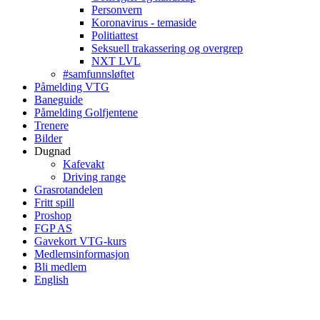
Personvern
Koronavirus - temaside
Politiattest
Seksuell trakassering og overgrep
NXT LVL
#samfunnsløftet
Påmelding VTG
Baneguide
Påmelding Golfjentene
Trenere
Bilder
Dugnad
Kafevakt
Driving range
Grasrotandelen
Fritt spill
Proshop
FGP AS
Gavekort VTG-kurs
Medlemsinformasjon
Bli medlem
English