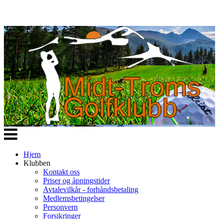
Veksle
navigasjon
Hjem
Klubben
Kontakt oss
Priser og åpningstider
Avtalevilkår - forhåndsbetaling
Medlemsbetingelser
Personvern
Forsikringer