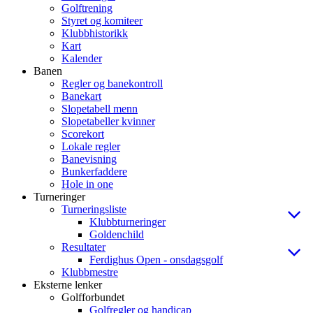
Golftrening
Styret og komiteer
Klubbhistorikk
Kart
Kalender
Banen
Regler og banekontroll
Banekart
Slopetabell menn
Slopetabeller kvinner
Scorekort
Lokale regler
Banevisning
Bunkerfaddere
Hole in one
Turneringer
Turneringsliste
Klubbturneringer
Goldenchild
Resultater
Ferdighus Open - onsdagsgolf
Klubbmestre
Eksterne lenker
Golfforbundet
Golfregler og handicap