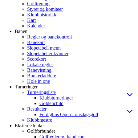
Golftrening
Styret og komiteer
Klubbhistorikk
Kart
Kalender
Banen
Regler og banekontroll
Banekart
Slopetabell menn
Slopetabeller kvinner
Scorekort
Lokale regler
Banevisning
Bunkerfaddere
Hole in one
Turneringer
Turneringsliste
Klubbturneringer
Goldenchild
Resultater
Ferdighus Open - onsdagsgolf
Klubbmestre
Eksterne lenker
Golfforbundet
Golfregler og handicap