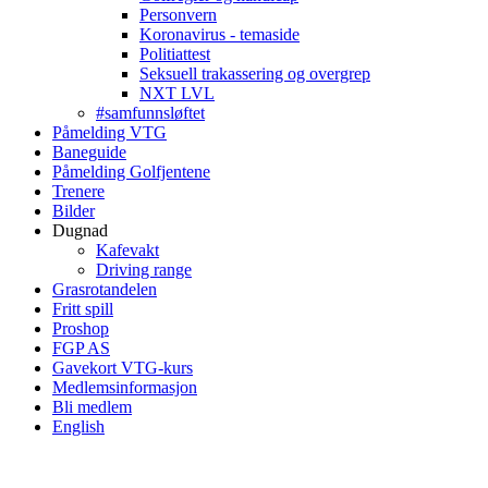
Personvern
Koronavirus - temaside
Politiattest
Seksuell trakassering og overgrep
NXT LVL
#samfunnsløftet
Påmelding VTG
Baneguide
Påmelding Golfjentene
Trenere
Bilder
Dugnad
Kafevakt
Driving range
Grasrotandelen
Fritt spill
Proshop
FGP AS
Gavekort VTG-kurs
Medlemsinformasjon
Bli medlem
English