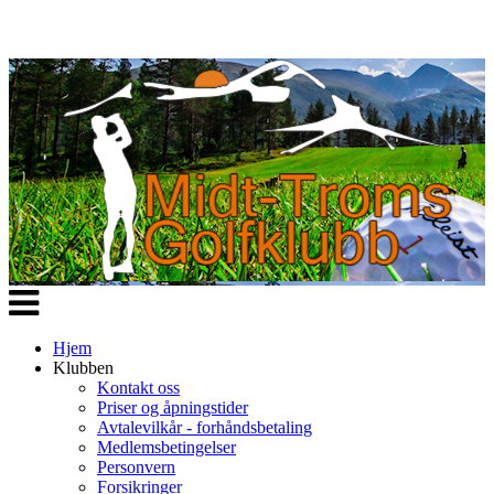
Veksle
navigasjon
Hjem
Klubben
Kontakt oss
Priser og åpningstider
Avtalevilkår - forhåndsbetaling
Medlemsbetingelser
Personvern
Forsikringer