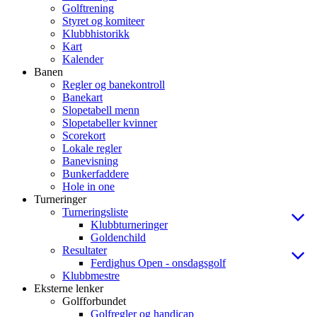
Golftrening
Styret og komiteer
Klubbhistorikk
Kart
Kalender
Banen
Regler og banekontroll
Banekart
Slopetabell menn
Slopetabeller kvinner
Scorekort
Lokale regler
Banevisning
Bunkerfaddere
Hole in one
Turneringer
Turneringsliste
Klubbturneringer
Goldenchild
Resultater
Ferdighus Open - onsdagsgolf
Klubbmestre
Eksterne lenker
Golfforbundet
Golfregler og handicap