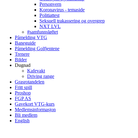
Personvern
Koronavirus - temaside
Politiattest
Seksuell trakassering og overgrep
NXT LVL
#samfunnsløftet
Påmelding VTG
Baneguide
Påmelding Golfjentene
Trenere
Bilder
Dugnad
Kafevakt
Driving range
Grasrotandelen
Fritt spill
Proshop
FGP AS
Gavekort VTG-kurs
Medlemsinformasjon
Bli medlem
English