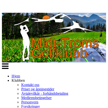
Veksle
navigasjon
Hjem
Klubben
Kontakt oss
Priser og åpningstider
Avtalevilkår - forhåndsbetaling
Medlemsbetingelser
Personvern
Forsikringer