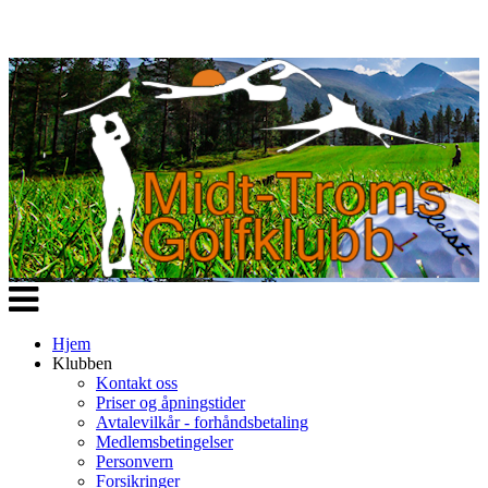
Veksle
navigasjon
Hjem
Klubben
Kontakt oss
Priser og åpningstider
Avtalevilkår - forhåndsbetaling
Medlemsbetingelser
Personvern
Forsikringer