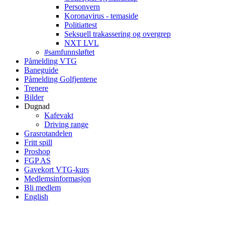
Personvern
Koronavirus - temaside
Politiattest
Seksuell trakassering og overgrep
NXT LVL
#samfunnsløftet
Påmelding VTG
Baneguide
Påmelding Golfjentene
Trenere
Bilder
Dugnad
Kafevakt
Driving range
Grasrotandelen
Fritt spill
Proshop
FGP AS
Gavekort VTG-kurs
Medlemsinformasjon
Bli medlem
English