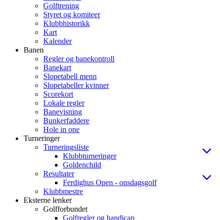
Golftrening
Styret og komiteer
Klubbhistorikk
Kart
Kalender
Banen
Regler og banekontroll
Banekart
Slopetabell menn
Slopetabeller kvinner
Scorekort
Lokale regler
Banevisning
Bunkerfaddere
Hole in one
Turneringer
Turneringsliste
Klubbturneringer
Goldenchild
Resultater
Ferdighus Open - onsdagsgolf
Klubbmestre
Eksterne lenker
Golfforbundet
Golfregler og handicap