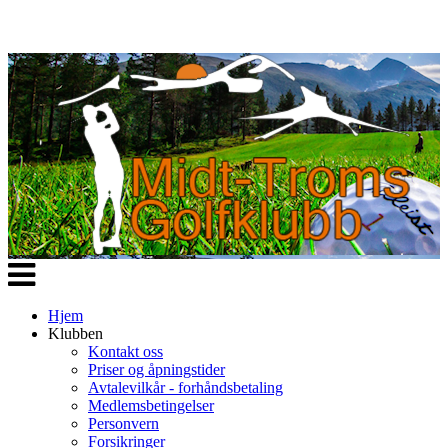
Veksle
navigasjon
Hjem
Klubben
Kontakt oss
Priser og åpningstider
Avtalevilkår - forhåndsbetaling
Medlemsbetingelser
Personvern
Forsikringer