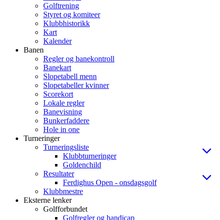
Golftrening
Styret og komiteer
Klubbhistorikk
Kart
Kalender
Banen
Regler og banekontroll
Banekart
Slopetabell menn
Slopetabeller kvinner
Scorekort
Lokale regler
Banevisning
Bunkerfaddere
Hole in one
Turneringer
Turneringsliste
Klubbturneringer
Goldenchild
Resultater
Ferdighus Open - onsdagsgolf
Klubbmestre
Eksterne lenker
Golfforbundet
Golfregler og handicap