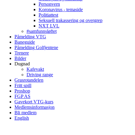
Personvern
Koronavirus - temaside
Politiattest
Seksuell trakassering og overgrep
NXT LVL
#samfunnsløftet
Påmelding VTG
Baneguide
Påmelding Golfjentene
Trenere
Bilder
Dugnad
Kafevakt
Driving range
Grasrotandelen
Fritt spill
Proshop
FGP AS
Gavekort VTG-kurs
Medlemsinformasjon
Bli medlem
English