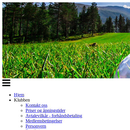
Veksle
navigasjon
Hjem
Klubben
Kontakt oss
Priser og åpningstider
Avtalevilkår - forhåndsbetaling
Medlemsbetingelser
Personvern