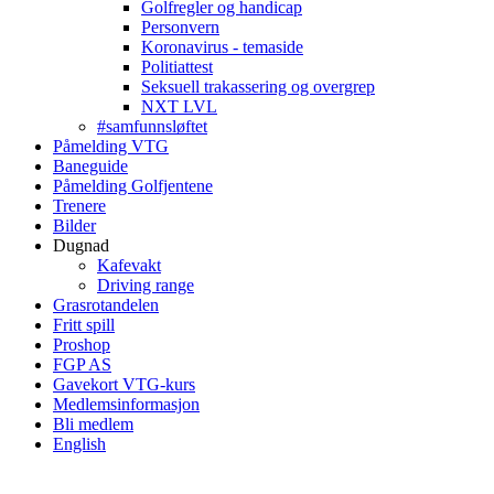
Golfregler og handicap
Personvern
Koronavirus - temaside
Politiattest
Seksuell trakassering og overgrep
NXT LVL
#samfunnsløftet
Påmelding VTG
Baneguide
Påmelding Golfjentene
Trenere
Bilder
Dugnad
Kafevakt
Driving range
Grasrotandelen
Fritt spill
Proshop
FGP AS
Gavekort VTG-kurs
Medlemsinformasjon
Bli medlem
English