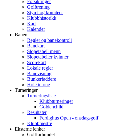
Forsikringer
Golftrening
Styret og komiteer
Klubbhistorikk
Kart
Kalender
Banen
Regler og banekontroll
Banekart
Slopetabell menn
Slopetabeller kvinner
Scorekort
Lokale regler
Banevisning
Bunkerfaddere
Hole in one
Turneringer
Turneringsliste
Klubbturneringer
Goldenchild
Resultater
Ferdighus Open - onsdagsgolf
Klubbmestre
Eksterne lenker
Golfforbundet