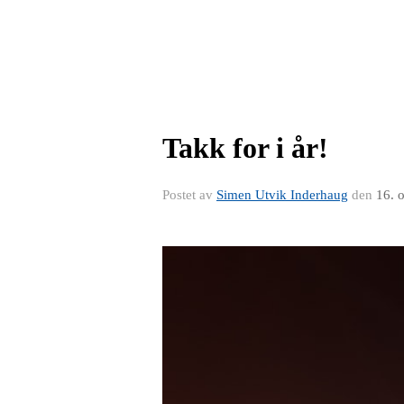
Takk for i år!
Postet av
Simen Utvik Inderhaug
den
16. 