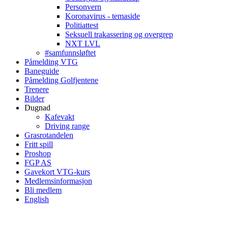
Personvern
Koronavirus - temaside
Politiattest
Seksuell trakassering og overgrep
NXT LVL
#samfunnsløftet
Påmelding VTG
Baneguide
Påmelding Golfjentene
Trenere
Bilder
Dugnad
Kafevakt
Driving range
Grasrotandelen
Fritt spill
Proshop
FGP AS
Gavekort VTG-kurs
Medlemsinformasjon
Bli medlem
English