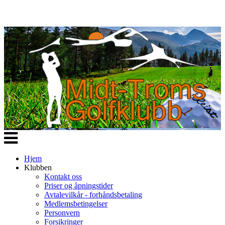
Veksle
navigasjon
Hjem
Klubben
Kontakt oss
Priser og åpningstider
Avtalevilkår - forhåndsbetaling
Medlemsbetingelser
Personvern
Forsikringer