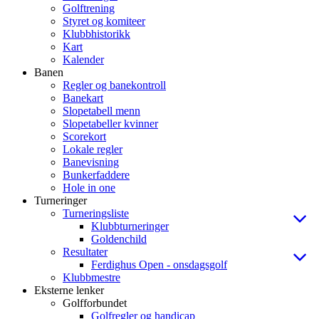
Golftrening
Styret og komiteer
Klubbhistorikk
Kart
Kalender
Banen
Regler og banekontroll
Banekart
Slopetabell menn
Slopetabeller kvinner
Scorekort
Lokale regler
Banevisning
Bunkerfaddere
Hole in one
Turneringer
Turneringsliste
Klubbturneringer
Goldenchild
Resultater
Ferdighus Open - onsdagsgolf
Klubbmestre
Eksterne lenker
Golfforbundet
Golfregler og handicap