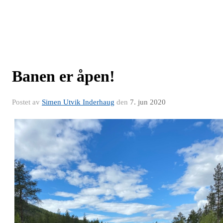
Banen er åpen!
Postet av
Simen Utvik Inderhaug
den
7. jun 2020