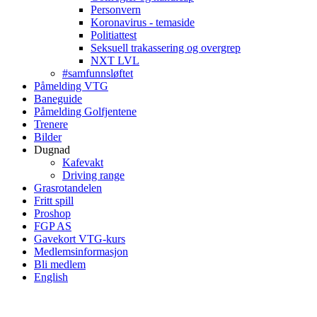
Personvern
Koronavirus - temaside
Politiattest
Seksuell trakassering og overgrep
NXT LVL
#samfunnsløftet
Påmelding VTG
Baneguide
Påmelding Golfjentene
Trenere
Bilder
Dugnad
Kafevakt
Driving range
Grasrotandelen
Fritt spill
Proshop
FGP AS
Gavekort VTG-kurs
Medlemsinformasjon
Bli medlem
English