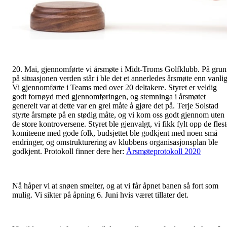
20. Mai, gjennomførte vi årsmøte i Midt-Troms Golfklubb. På gru
på situasjonen verden står i ble det et annerledes årsmøte enn vanlig
Vi gjennomførte i Teams med over 20 deltakere. Styret er veldig
godt fornøyd med gjennomføringen, og stemninga i årsmøtet
generelt var at dette var en grei måte å gjøre det på. Terje Solstad
styrte årsmøte på en stødig måte, og vi kom oss godt gjennom uten
de store kontroversene. Styret ble gjenvalgt, vi fikk fylt opp de fles
komiteene med gode folk, budsjettet ble godkjent med noen små
endringer, og omstrukturering av klubbens organisasjonsplan ble
godkjent. Protokoll finner dere her:
Årsmøteprotokoll 2020
Nå håper vi at snøen smelter, og at vi får åpnet banen så fort som
mulig. Vi sikter på åpning 6. Juni hvis været tillater det.