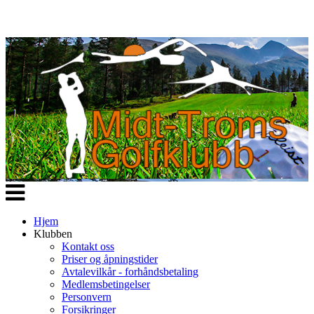
Veksle
navigasjon
Hjem
Klubben
Kontakt oss
Priser og åpningstider
Avtalevilkår - forhåndsbetaling
Medlemsbetingelser
Personvern
Forsikringer