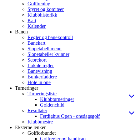
Golftrening
Styret og komiteer
Klubbhistorikk
Kart
Kalender
Banen
Regler og banekontroll
Banekart
Slopetabell menn
Slopetabeller kvinner
Scorekort
Lokale regler
Banevisning
Bunkerfaddere
Hole in one
Turneringer
Turneringsliste
Klubbturneringer
Goldenchild
Resultater
Ferdighus Open - onsdagsgolf
Klubbmestre
Eksterne lenker
Golfforbundet
Golfregler og handicap